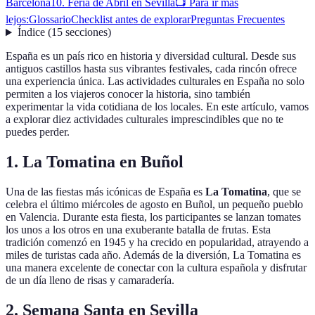
Barcelona
10. Feria de Abril en Sevilla
📺 Para ir más
lejos:
Glossario
Checklist antes de explorar
Preguntas Frecuentes
Índice
(
15
secciones
)
España es un país rico en historia y diversidad cultural. Desde sus
antiguos castillos hasta sus vibrantes festivales, cada rincón ofrece
una experiencia única. Las actividades culturales en España no solo
permiten a los viajeros conocer la historia, sino también
experimentar la vida cotidiana de los locales. En este artículo, vamos
a explorar diez actividades culturales imprescindibles que no te
puedes perder.
1. La Tomatina en Buñol
Una de las fiestas más icónicas de España es
La Tomatina
, que se
celebra el último miércoles de agosto en Buñol, un pequeño pueblo
en Valencia. Durante esta fiesta, los participantes se lanzan tomates
los unos a los otros en una exuberante batalla de frutas. Esta
tradición comenzó en 1945 y ha crecido en popularidad, atrayendo a
miles de turistas cada año. Además de la diversión, La Tomatina es
una manera excelente de conectar con la cultura española y disfrutar
de un día lleno de risas y camaradería.
2. Semana Santa en Sevilla