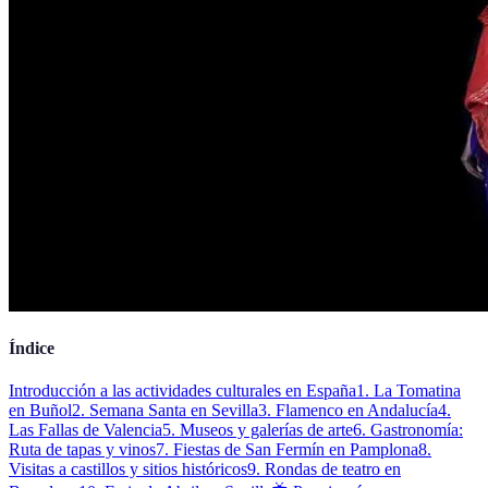
Índice
Introducción a las actividades culturales en España
1. La Tomatina
en Buñol
2. Semana Santa en Sevilla
3. Flamenco en Andalucía
4.
Las Fallas de Valencia
5. Museos y galerías de arte
6. Gastronomía:
Ruta de tapas y vinos
7. Fiestas de San Fermín en Pamplona
8.
Visitas a castillos y sitios históricos
9. Rondas de teatro en