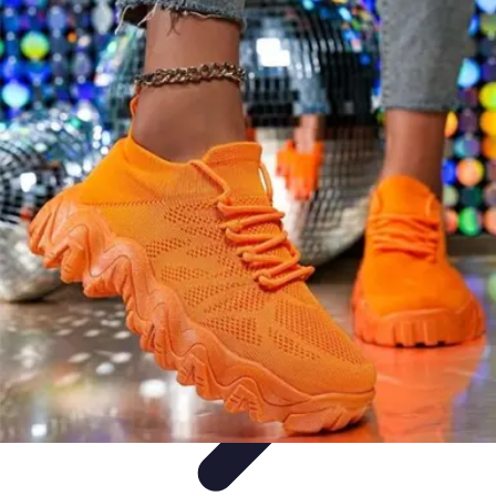
Viajar por España
Consejos de Viaje
Cultura y Tradiciones
Destinos
Ocultos
Planificación de Viajes
Transporte
Viajar por España