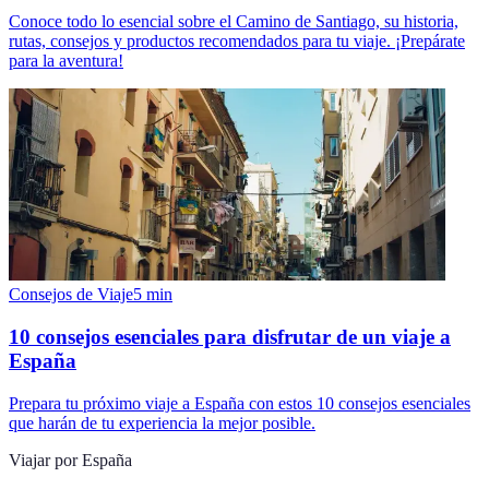
Conoce todo lo esencial sobre el Camino de Santiago, su historia,
rutas, consejos y productos recomendados para tu viaje. ¡Prepárate
para la aventura!
Consejos de Viaje
5
min
10 consejos esenciales para disfrutar de un viaje a
España
Prepara tu próximo viaje a España con estos 10 consejos esenciales
que harán de tu experiencia la mejor posible.
Viajar por España