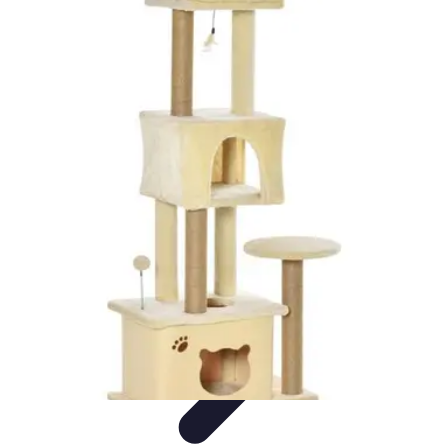
Viajar por España
Consejos de Viaje
Cultura y Tradiciones
Destinos
Ocultos
Planificación de Viajes
Transporte
Viajar por España