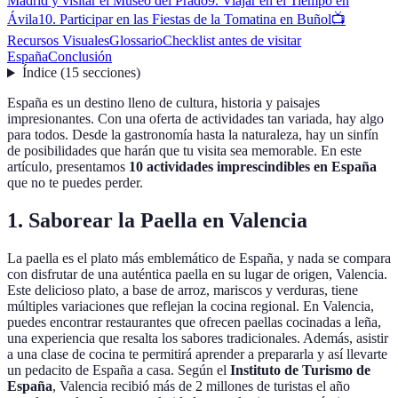
Madrid y visitar el Museo del Prado
9. Viajar en el Tiempo en
Ávila
10. Participar en las Fiestas de la Tomatina en Buñol
📺
Recursos Visuales
Glossario
Checklist antes de visitar
España
Conclusión
Índice
(
15
secciones
)
España es un destino lleno de cultura, historia y paisajes
impresionantes. Con una oferta de actividades tan variada, hay algo
para todos. Desde la gastronomía hasta la naturaleza, hay un sinfín
de posibilidades que harán que tu visita sea memorable. En este
artículo, presentamos
10 actividades imprescindibles en España
que no te puedes perder.
1. Saborear la Paella en Valencia
La paella es el plato más emblemático de España, y nada se compara
con disfrutar de una auténtica paella en su lugar de origen, Valencia.
Este delicioso plato, a base de arroz, mariscos y verduras, tiene
múltiples variaciones que reflejan la cocina regional. En Valencia,
puedes encontrar restaurantes que ofrecen paellas cocinadas a leña,
una experiencia que resalta los sabores tradicionales. Además, asistir
a una clase de cocina te permitirá aprender a prepararla y así llevarte
un pedacito de España a casa. Según el
Instituto de Turismo de
España
, Valencia recibió más de 2 millones de turistas el año