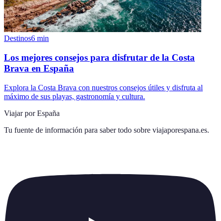
Destinos
6
min
Los mejores consejos para disfrutar de la Costa
Brava en España
Explora la Costa Brava con nuestros consejos útiles y disfruta al
máximo de sus playas, gastronomía y cultura.
Viajar por España
Tu fuente de información para saber todo sobre
viajaporespana.es
.