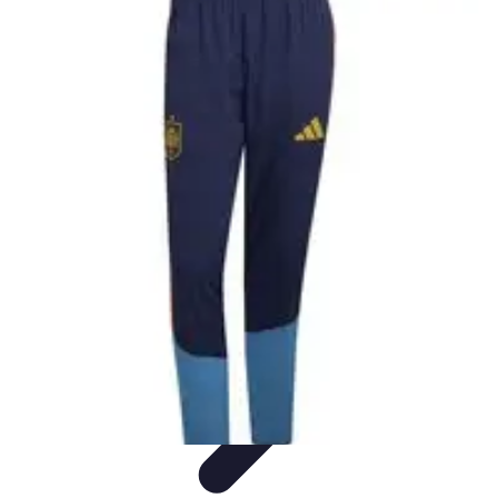
Viajar por España
Consejos de Viaje
Cultura y Tradiciones
Destinos
Ocultos
Planificación de Viajes
Transporte
Viajar por España