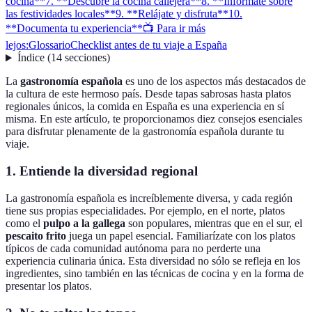
cocina**
7. **Descubre la cocina callejera**
8. **Infórmate sobre
las festividades locales**
9. **Relájate y disfruta**
10.
**Documenta tu experiencia**
📺 Para ir más
lejos:
Glossario
Checklist antes de tu viaje a España
Índice
(
14
secciones
)
La
gastronomía española
es uno de los aspectos más destacados de
la cultura de este hermoso país. Desde tapas sabrosas hasta platos
regionales únicos, la comida en España es una experiencia en sí
misma. En este artículo, te proporcionamos diez consejos esenciales
para disfrutar plenamente de la gastronomía española durante tu
viaje.
1.
Entiende la diversidad regional
La gastronomía española es increíblemente diversa, y cada región
tiene sus propias especialidades. Por ejemplo, en el norte, platos
como el
pulpo a la gallega
son populares, mientras que en el sur, el
pescaito frito
juega un papel esencial. Familiarízate con los platos
típicos de cada comunidad autónoma para no perderte una
experiencia culinaria única. Esta diversidad no sólo se refleja en los
ingredientes, sino también en las técnicas de cocina y en la forma de
presentar los platos.