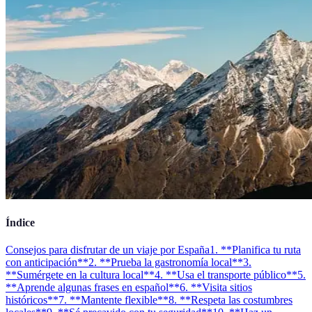
Índice
Consejos para disfrutar de un viaje por España
1. **Planifica tu ruta
con anticipación**
2. **Prueba la gastronomía local**
3.
**Sumérgete en la cultura local**
4. **Usa el transporte público**
5.
**Aprende algunas frases en español**
6. **Visita sitios
históricos**
7. **Mantente flexible**
8. **Respeta las costumbres