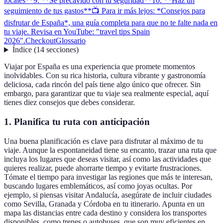
locales**
9. **Sé precavido con tu seguridad**
10. **Haz un
seguimiento de tus gastos**
📺 Para ir más lejos: *Consejos para
disfrutar de España*, una guía completa para que no te falte nada en
tu viaje. Revisa en YouTube: "travel tips Spain
2026".
Checkout
Glossario
Índice
(
14
secciones
)
Viajar por España es una experiencia que promete momentos
inolvidables. Con su rica historia, cultura vibrante y gastronomía
deliciosa, cada rincón del país tiene algo único que ofrecer. Sin
embargo, para garantizar que tu viaje sea realmente especial, aquí
tienes diez consejos que debes considerar.
1.
Planifica tu ruta con anticipación
Una buena planificación es clave para disfrutar al máximo de tu
viaje. Aunque la espontaneidad tiene su encanto, trazar una ruta que
incluya los lugares que deseas visitar, así como las actividades que
quieres realizar, puede ahorrarte tiempo y evitarte frustraciones.
Tómate el tiempo para investigar las regiones que más te interesan,
buscando lugares emblemáticos, así como joyas ocultas. Por
ejemplo, si piensas visitar Andalucía, asegúrate de incluir ciudades
como Sevilla, Granada y Córdoba en tu itinerario. Apunta en un
mapa las distancias entre cada destino y considera los transportes
disponibles, como trenes o autobuses, que son muy eficientes en