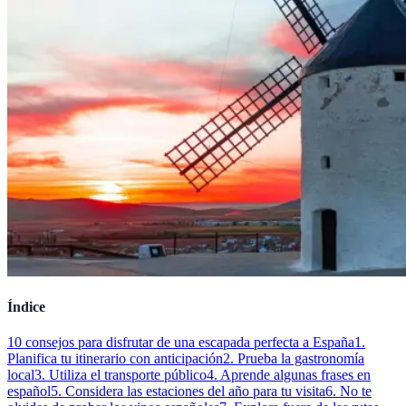
Índice
10 consejos para disfrutar de una escapada perfecta a España
1.
Planifica tu itinerario con anticipación
2. Prueba la gastronomía
local
3. Utiliza el transporte público
4. Aprende algunas frases en
español
5. Considera las estaciones del año para tu visita
6. No te