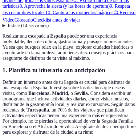
olvides de probar los vinos españoles
7. Explora fuera de las rutas
turísticas
8. Aprovecha la siesta (y las horas de apertura)
9. Respeta
las costumbres locales
10. Captura los momentos mágicos
📺 Recurso
Vídeo
Glossario
Checklist antes de viajar
Índice
(
14
secciones
)
Realizar una escapada a
España
puede ser una experiencia
inolvidable, llena de cultura, gastronomía y paisajes impresionantes.
Ya sea que busques relax en la playa, explorar ciudades históricas o
aventurarte en la naturaleza, aquí tienes diez consejos prácticos para
asegurarte de disfrutar de tu visita al máximo.
1. Planifica tu itinerario con anticipación
Definir un itinerario antes de tu llegada es crucial para disfrutar de
una escapada a España. Investiga sobre los destinos que deseas
visitar, como
Barcelona
,
Madrid
, o
Sevilla
. Considera escribir un
cronograma que incluya actividades diarias, como visitar museos,
disfrutar de la gastronomía local, y realizar excursiones. Según datos
recientes de
Turespaña
, un 70% de los viajeros que planifican
actividades específicas tienen una experiencia más enriquecedora.
Por ejemplo, no te pierdas la oportunidad de ver la Sagrada Familia
en Barcelona o el Alcázar de Sevilla. Asegúrate de dejar tiempo libre
para explorar y disfrutar de la ciudad a tu ritmo.