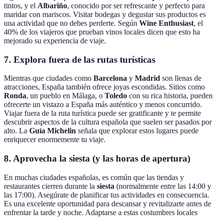
tintos, y el
Albariño
, conocido por ser refrescante y perfecto para
maridar con mariscos. Visitar bodegas y degustar sus productos es
una actividad que no debes perderte. Según
Wine Enthusiast
, el
40% de los viajeros que prueban vinos locales dicen que esto ha
mejorado su experiencia de viaje.
7. Explora fuera de las rutas turísticas
Mientras que ciudades como
Barcelona
y
Madrid
son llenas de
atracciones, España también ofrece joyas escondidas. Sitios como
Ronda
, un pueblo en Málaga, o
Toledo
con su rica historia, pueden
ofrecerte un vistazo a España más auténtico y menos concurrido.
Viajar fuera de la ruta turística puede ser gratificante y te permite
descubrir aspectos de la cultura española que suelen ser pasados por
alto. La
Guía Michelin
señala que explorar estos lugares puede
enriquecer enormemente tu viaje.
8. Aprovecha la siesta (y las horas de apertura)
En muchas ciudades españolas, es común que las tiendas y
restaurantes cierren durante la
siesta
(normalmente entre las 14:00 y
las 17:00). Asegúrate de planificar tus actividades en consecuencia.
Es una excelente oportunidad para descansar y revitalizarte antes de
enfrentar la tarde y noche. Adaptarse a estas costumbres locales