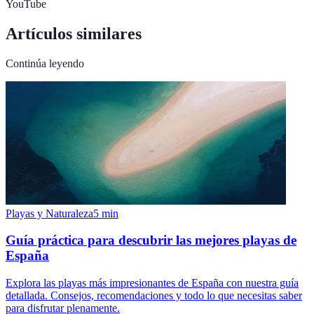
YouTube
Artículos similares
Continúa leyendo
Playas y Naturaleza
5
min
Guía práctica para descubrir las mejores playas de
España
Explora las playas más impresionantes de España con nuestra guía
detallada. Consejos, recomendaciones y todo lo que necesitas saber
para disfrutar plenamente.