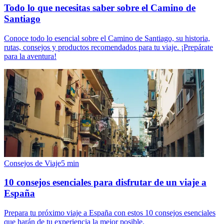
Todo lo que necesitas saber sobre el Camino de
Santiago
Conoce todo lo esencial sobre el Camino de Santiago, su historia,
rutas, consejos y productos recomendados para tu viaje. ¡Prepárate
para la aventura!
Consejos de Viaje
5
min
10 consejos esenciales para disfrutar de un viaje a
España
Prepara tu próximo viaje a España con estos 10 consejos esenciales
que harán de tu experiencia la mejor posible.