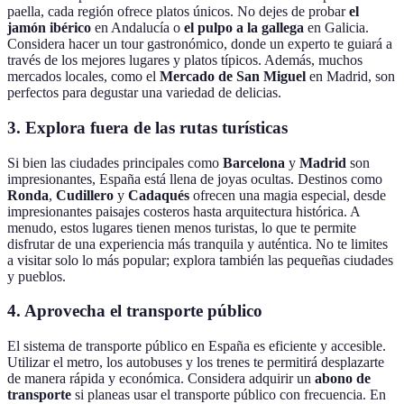
paella, cada región ofrece platos únicos. No dejes de probar
el
jamón ibérico
en Andalucía o
el pulpo a la gallega
en Galicia.
Considera hacer un tour gastronómico, donde un experto te guiará a
través de los mejores lugares y platos típicos. Además, muchos
mercados locales, como el
Mercado de San Miguel
en Madrid, son
perfectos para degustar una variedad de delicias.
3. Explora fuera de las rutas turísticas
Si bien las ciudades principales como
Barcelona
y
Madrid
son
impresionantes, España está llena de joyas ocultas. Destinos como
Ronda
,
Cudillero
y
Cadaqués
ofrecen una magia especial, desde
impresionantes paisajes costeros hasta arquitectura histórica. A
menudo, estos lugares tienen menos turistas, lo que te permite
disfrutar de una experiencia más tranquila y auténtica. No te limites
a visitar solo lo más popular; explora también las pequeñas ciudades
y pueblos.
4. Aprovecha el transporte público
El sistema de transporte público en España es eficiente y accesible.
Utilizar el metro, los autobuses y los trenes te permitirá desplazarte
de manera rápida y económica. Considera adquirir un
abono de
transporte
si planeas usar el transporte público con frecuencia. En