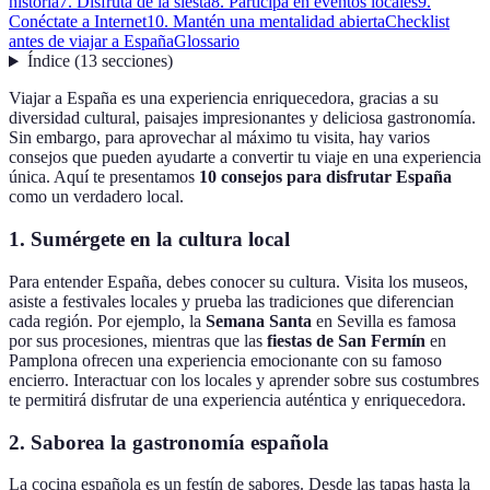
historia
7. Disfruta de la siesta
8. Participa en eventos locales
9.
Conéctate a Internet
10. Mantén una mentalidad abierta
Checklist
antes de viajar a España
Glossario
Índice
(
13
secciones
)
Viajar a España es una experiencia enriquecedora, gracias a su
diversidad cultural, paisajes impresionantes y deliciosa gastronomía.
Sin embargo, para aprovechar al máximo tu visita, hay varios
consejos que pueden ayudarte a convertir tu viaje en una experiencia
única. Aquí te presentamos
10 consejos para disfrutar España
como un verdadero local.
1. Sumérgete en la cultura local
Para entender España, debes conocer su cultura. Visita los museos,
asiste a festivales locales y prueba las tradiciones que diferencian
cada región. Por ejemplo, la
Semana Santa
en Sevilla es famosa
por sus procesiones, mientras que las
fiestas de San Fermín
en
Pamplona ofrecen una experiencia emocionante con su famoso
encierro. Interactuar con los locales y aprender sobre sus costumbres
te permitirá disfrutar de una experiencia auténtica y enriquecedora.
2. Saborea la gastronomía española
La cocina española es un festín de sabores. Desde las tapas hasta la