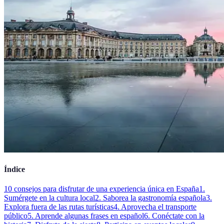
Índice
10 consejos para disfrutar de una experiencia única en España
1.
Sumérgete en la cultura local
2. Saborea la gastronomía española
3.
Explora fuera de las rutas turísticas
4. Aprovecha el transporte
público
5. Aprende algunas frases en español
6. Conéctate con la