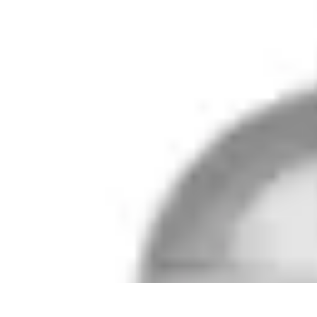
Viajar por España
Consejos de Viaje
Cultura y Tradiciones
Destinos Ocultos
Planificación
Viajar por España