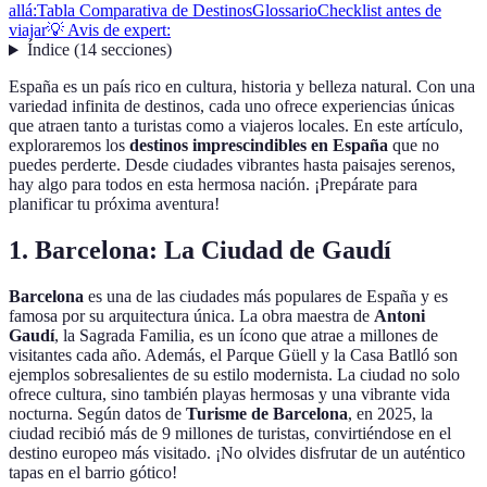
allá:
Tabla Comparativa de Destinos
Glossario
Checklist antes de
viajar
💡 Avis de expert:
Índice
(
14
secciones
)
España es un país rico en cultura, historia y belleza natural. Con una
variedad infinita de destinos, cada uno ofrece experiencias únicas
que atraen tanto a turistas como a viajeros locales. En este artículo,
exploraremos los
destinos imprescindibles en España
que no
puedes perderte. Desde ciudades vibrantes hasta paisajes serenos,
hay algo para todos en esta hermosa nación. ¡Prepárate para
planificar tu próxima aventura!
1. Barcelona: La Ciudad de Gaudí
Barcelona
es una de las ciudades más populares de España y es
famosa por su arquitectura única. La obra maestra de
Antoni
Gaudí
, la Sagrada Familia, es un ícono que atrae a millones de
visitantes cada año. Además, el Parque Güell y la Casa Batlló son
ejemplos sobresalientes de su estilo modernista. La ciudad no solo
ofrece cultura, sino también playas hermosas y una vibrante vida
nocturna. Según datos de
Turisme de Barcelona
, en 2025, la
ciudad recibió más de 9 millones de turistas, convirtiéndose en el
destino europeo más visitado. ¡No olvides disfrutar de un auténtico
tapas en el barrio gótico!