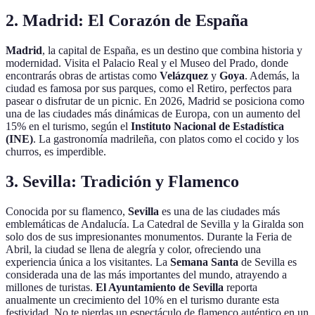
2. Madrid: El Corazón de España
Madrid
, la capital de España, es un destino que combina historia y
modernidad. Visita el Palacio Real y el Museo del Prado, donde
encontrarás obras de artistas como
Velázquez
y
Goya
. Además, la
ciudad es famosa por sus parques, como el Retiro, perfectos para
pasear o disfrutar de un picnic. En 2026, Madrid se posiciona como
una de las ciudades más dinámicas de Europa, con un aumento del
15% en el turismo, según el
Instituto Nacional de Estadística
(INE)
. La gastronomía madrileña, con platos como el cocido y los
churros, es imperdible.
3. Sevilla: Tradición y Flamenco
Conocida por su flamenco,
Sevilla
es una de las ciudades más
emblemáticas de Andalucía. La Catedral de Sevilla y la Giralda son
solo dos de sus impresionantes monumentos. Durante la Feria de
Abril, la ciudad se llena de alegría y color, ofreciendo una
experiencia única a los visitantes. La
Semana Santa
de Sevilla es
considerada una de las más importantes del mundo, atrayendo a
millones de turistas.
El Ayuntamiento de Sevilla
reporta
anualmente un crecimiento del 10% en el turismo durante esta
festividad. No te pierdas un espectáculo de flamenco auténtico en un