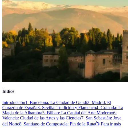
Índice
Introducción
1. Barcelona: La Ciudad de Gaudí
2. Madrid: El
Corazón de España
3. Sevilla: Tradición y Flamenco
4. Granada: La
Magia de la Alhambra
5. Bilbao: La Capital del Arte Moderno
6.
Valencia: Ciudad de las Artes y las Ciencias
7. San Sebastián: Joya
del Norte
8. Santiago de Compostela: Fin de la Ruta
📺 Para ir más