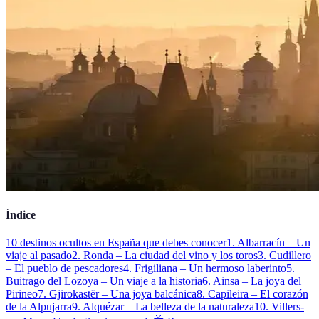
Índice
10 destinos ocultos en España que debes conocer
1. Albarracín – Un
viaje al pasado
2. Ronda – La ciudad del vino y los toros
3. Cudillero
– El pueblo de pescadores
4. Frigiliana – Un hermoso laberinto
5.
Buitrago del Lozoya – Un viaje a la historia
6. Ainsa – La joya del
Pirineo
7. Gjirokastër – Una joya balcánica
8. Capileira – El corazón
de la Alpujarra
9. Alquézar – La belleza de la naturaleza
10. Villers-