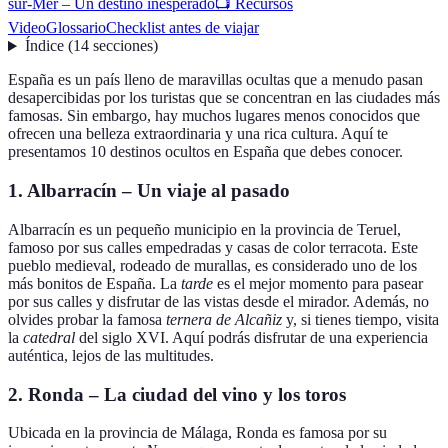
sur-Mer – Un destino inesperado
📺 Recursos
Video
Glossario
Checklist antes de viajar
Índice
(
14
secciones
)
España es un país lleno de maravillas ocultas que a menudo pasan
desapercibidas por los turistas que se concentran en las ciudades más
famosas. Sin embargo, hay muchos lugares menos conocidos que
ofrecen una belleza extraordinaria y una rica cultura. Aquí te
presentamos 10 destinos ocultos en España que debes conocer.
1. Albarracín – Un viaje al pasado
Albarracín es un pequeño municipio en la provincia de Teruel,
famoso por sus calles empedradas y casas de color terracota. Este
pueblo medieval, rodeado de murallas, es considerado uno de los
más bonitos de España. La
tarde
es el mejor momento para pasear
por sus calles y disfrutar de las vistas desde el mirador. Además, no
olvides probar la famosa
ternera de Alcañiz
y, si tienes tiempo, visita
la
catedral
del siglo XVI. Aquí podrás disfrutar de una experiencia
auténtica, lejos de las multitudes.
2. Ronda – La ciudad del vino y los toros
Ubicada en la provincia de Málaga, Ronda es famosa por su