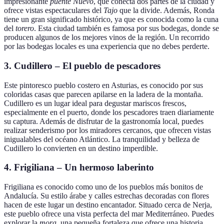
impresionante
puente Nuevo
, que conecta dos partes de la ciudad y
ofrece vistas espectaculares del
Tajo
que la divide. Además, Ronda
tiene un gran significado histórico, ya que es conocida como la cuna
del
torero
. Esta ciudad también es famosa por sus bodegas, donde se
producen algunos de los mejores vinos de la región. Un recorrido
por las bodegas locales es una experiencia que no debes perderte.
3. Cudillero – El pueblo de pescadores
Este pintoresco pueblo costero en Asturias, es conocido por sus
coloridas casas que parecen apilarse en la ladera de la montaña.
Cudillero es un lugar ideal para degustar mariscos frescos,
especialmente en el puerto, donde los pescadores traen diariamente
su captura. Además de disfrutar de la gastronomía local, puedes
realizar senderismo por los miradores cercanos, que ofrecen vistas
inigualables del océano Atlántico. La tranquilidad y belleza de
Cudillero lo convierten en un destino imperdible.
4. Frigiliana – Un hermoso laberinto
Frigiliana es conocido como uno de los pueblos más bonitos de
Andalucía. Su estilo árabe y calles estrechas decoradas con flores
hacen de este lugar un destino encantador. Situado cerca de Nerja,
este pueblo ofrece una vista perfecta del mar Mediterráneo. Puedes
explorar la
mora
, una pequeña fortaleza que ofrece una historia