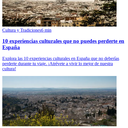
Cultura y Tradiciones
6
min
10 experiencias culturales que no puedes perderte en
España
Explora las 10 experiencias culturales en España que no deberías
perderte durante tu viaje. ¡Atrévete a vivir lo mejor de nuestra
cultura!