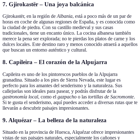
7. Gjirokastër – Una joya balcánica
Gjirokastër, en la región de
Albania
, está a poco más de un par de
horas en coche de algunas regiones de España, y es conocida como
la ciudad de piedra. Con su castillo medieval y sus casas
tradicionales, tiene un encanto único. La cocina albanesa también
merece la pena ser explorada; no te pierdas los platos de carne y los
dulces locales. Este destino raro y menos conocido atraerá a aquellos
que buscan un entorno auténtico y cultural.
8. Capileira – El corazón de la Alpujarra
Capileira es uno de los pintorescos pueblos de la Alpujarra
granadina. Situado a los pies de Sierra Nevada, este lugar es
perfecto para los amantes del senderismo y la naturaleza. Sus
callejuelas son ideales para pasear, y podrás disfrutar de la
gastronomía local
, como el
gazpacho
o las
tortillas de Sacromonte
.
Si te gusta el senderismo, aquí puedes acceder a diversas rutas que te
llevarán a descubrir paisajes impresionantes.
9. Alquézar – La belleza de la naturaleza
Situado en la provincia de Huesca, Alquézar ofrece impresionantes
vistas de sus paisajes naturales, especialmente los cañones y