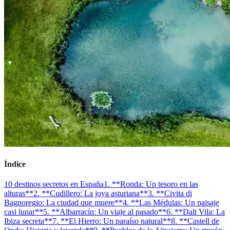
Índice
10 destinos secretos en España
1. **Ronda: Un tesoro en las
alturas**
2. **Cudillero: La joya asturiana**
3. **Civita di
Bagnoregio: La ciudad que muere**
4. **Las Médulas: Un paisaje
casi lunar**
5. **Albarracín: Un viaje al pasado**
6. **Dalt Vila: La
Ibiza secreta**
7. **El Hierro: Un paraíso natural**
8. **Castell de