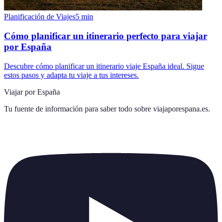
Planificación de Viajes
5
min
Cómo planificar un itinerario perfecto para viajar
por España
Descubre cómo planificar un itinerario viaje España ideal. Sigue
estos pasos y adapta tu viaje a tus intereses.
Viajar por España
Tu fuente de información para saber todo sobre
viajaporespana.es
.