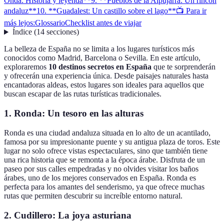
Onda: Historia y leyenda**
9. **Pueblos de la Alpujarra: Un rincón
andaluz**
10. **Guadalest: Un castillo sobre el lago**
📺 Para ir
más lejos:
Glossario
Checklist antes de viajar
Índice
(
14
secciones
)
La belleza de España no se limita a los lugares turísticos más
conocidos como Madrid, Barcelona o Sevilla. En este artículo,
exploraremos
10 destinos secretos en España
que te sorprenderán
y ofrecerán una experiencia única. Desde paisajes naturales hasta
encantadoras aldeas, estos lugares son ideales para aquellos que
buscan escapar de las rutas turísticas tradicionales.
1.
Ronda: Un tesoro en las alturas
Ronda es una ciudad andaluza situada en lo alto de un acantilado,
famosa por su impresionante puente y su antigua plaza de toros. Este
lugar no solo ofrece vistas espectaculares, sino que también tiene
una rica historia que se remonta a la época árabe. Disfruta de un
paseo por sus calles empedradas y no olvides visitar los baños
árabes, uno de los mejores conservados en España. Ronda es
perfecta para los amantes del senderismo, ya que ofrece muchas
rutas que permiten descubrir su increíble entorno natural.
2.
Cudillero: La joya asturiana