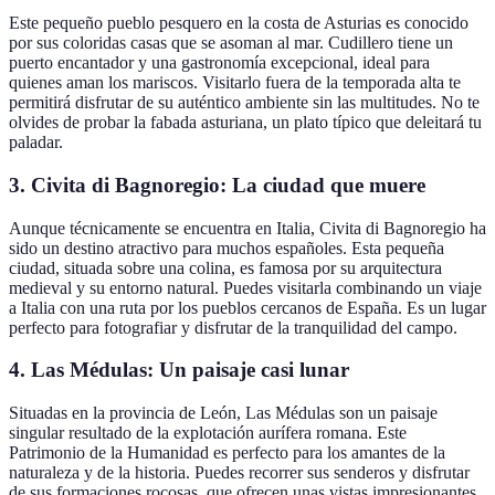
Este pequeño pueblo pesquero en la costa de Asturias es conocido
por sus coloridas casas que se asoman al mar. Cudillero tiene un
puerto encantador y una gastronomía excepcional, ideal para
quienes aman los mariscos. Visitarlo fuera de la temporada alta te
permitirá disfrutar de su auténtico ambiente sin las multitudes. No te
olvides de probar la fabada asturiana, un plato típico que deleitará tu
paladar.
3.
Civita di Bagnoregio: La ciudad que muere
Aunque técnicamente se encuentra en Italia, Civita di Bagnoregio ha
sido un destino atractivo para muchos españoles. Esta pequeña
ciudad, situada sobre una colina, es famosa por su arquitectura
medieval y su entorno natural. Puedes visitarla combinando un viaje
a Italia con una ruta por los pueblos cercanos de España. Es un lugar
perfecto para fotografiar y disfrutar de la tranquilidad del campo.
4.
Las Médulas: Un paisaje casi lunar
Situadas en la provincia de León, Las Médulas son un paisaje
singular resultado de la explotación aurífera romana. Este
Patrimonio de la Humanidad es perfecto para los amantes de la
naturaleza y de la historia. Puedes recorrer sus senderos y disfrutar
de sus formaciones rocosas, que ofrecen unas vistas impresionantes.