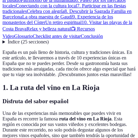
al pasado
Patrimonio de la humanidad
6. Paseo por los mercados
locales
Conectando con la cultura local
7. Participar en las fiestas
tradicionales
Celebra con alegría
8. Descubrir la Sagrada Familia en
Barcelona
La obra maestra de Gaudí
9. Experiencia de los
monasterios del Císter
Un retiro espiritual
10. Visitar las playas de la
Costa Brava
Relax y belleza natural
📺 Recursos
Video
Glossario
Checklist antes de visitar
Conclusión
Índice
(
25
secciones
)
España es un país lleno de historia, cultura y tradiciones únicas. En
este artículo, te llevaremos a través de 10 experiencias únicas en
España que no te puedes perder. Desde su gastronomía hasta sus
tradiciones más arraigadas, cada rincón ofrece algo especial que hará
que tu viaje sea inolvidable. ¡Descubramos juntos estas maravillas!
1. La ruta del vino en La Rioja
Disfruta del sabor español
Una de las experiencias más memorables que puedes vivir en
España es recorrer la famosa
ruta del vino en La Rioja
. Esta
región es conocida por sus vastos viñedos y excelentes bodegas.
Durante este recorrido, no solo podrás degustar algunos de los
mejores vinos españoles, sino que también tendrás la oportunidad de