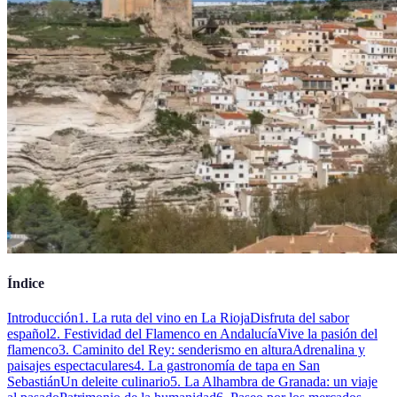
Índice
Introducción
1. La ruta del vino en La Rioja
Disfruta del sabor
español
2. Festividad del Flamenco en Andalucía
Vive la pasión del
flamenco
3. Caminito del Rey: senderismo en altura
Adrenalina y
paisajes espectaculares
4. La gastronomía de tapa en San
Sebastián
Un deleite culinario
5. La Alhambra de Granada: un viaje