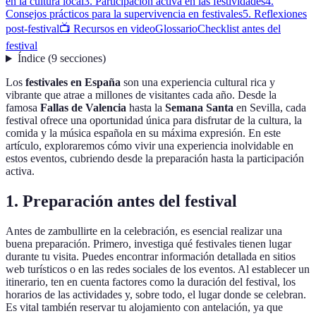
en la cultura local
3. Participación activa en las festividades
4.
Consejos prácticos para la supervivencia en festivales
5. Reflexiones
post-festival
📺 Recursos en video
Glossario
Checklist antes del
festival
Índice
(
9
secciones
)
Los
festivales en España
son una experiencia cultural rica y
vibrante que atrae a millones de visitantes cada año. Desde la
famosa
Fallas de Valencia
hasta la
Semana Santa
en Sevilla, cada
festival ofrece una oportunidad única para disfrutar de la cultura, la
comida y la música española en su máxima expresión. En este
artículo, exploraremos cómo vivir una experiencia inolvidable en
estos eventos, cubriendo desde la preparación hasta la participación
activa.
1. Preparación antes del festival
Antes de zambullirte en la celebración, es esencial realizar una
buena preparación. Primero, investiga qué festivales tienen lugar
durante tu visita. Puedes encontrar información detallada en sitios
web turísticos o en las redes sociales de los eventos. Al establecer un
itinerario, ten en cuenta factores como la duración del festival, los
horarios de las actividades y, sobre todo, el lugar donde se celebran.
Es vital también reservar tu alojamiento con antelación, ya que