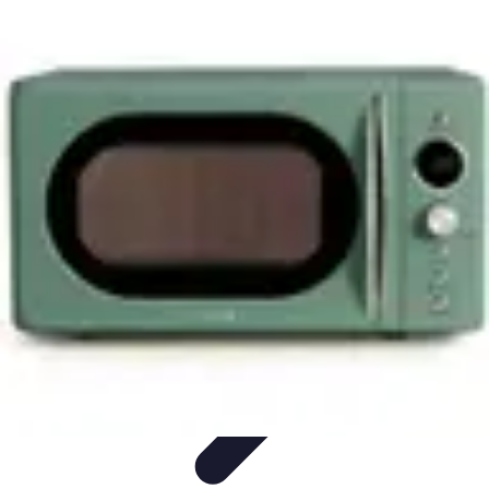
Viajar por España
Consejos de Viaje
Cultura y Tradiciones
Destinos
Ocultos
Planificación de Viajes
Transporte
Viajar por España