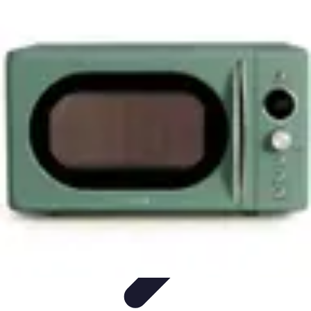
Viajar por España
Consejos de Viaje
Cultura y Tradiciones
Destinos
Ocultos
Planificación de Viajes
Transporte
Viajar por España