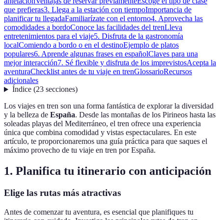
antelación
Ventajas de reservar previamente
Escoge el tipo de clase
que prefieras
3. Llega a la estación con tiempo
Importancia de
planificar tu llegada
Familiarízate con el entorno
4. Aprovecha las
comodidades a bordo
Conoce las facilidades del tren
Lleva
entretenimientos para el viaje
5. Disfruta de la gastronomía
local
Comiendo a bordo o en el destino
Ejemplo de platos
populares
6. Aprende algunas frases en español
Claves para una
mejor interacción
7. Sé flexible y disfruta de los imprevistos
Acepta la
aventura
Checklist antes de tu viaje en tren
Glossario
Recursos
adicionales
Índice
(
23
secciones
)
Los viajes en tren son una forma fantástica de explorar la diversidad
y la belleza de
España
. Desde las montañas de los Pirineos hasta las
soleadas playas del Mediterráneo, el tren ofrece una experiencia
única que combina comodidad y vistas espectaculares. En este
artículo, te proporcionaremos una guía práctica para que saques el
máximo provecho de tu viaje en tren por España.
1. Planifica tu itinerario con anticipación
Elige las rutas más atractivas
Antes de comenzar tu aventura, es esencial que planifiques tu