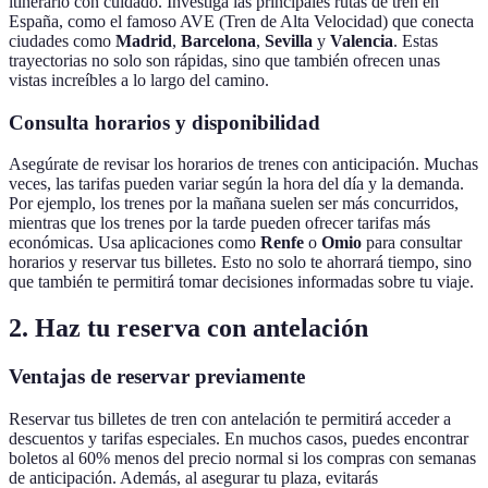
itinerario con cuidado. Investiga las principales rutas de tren en
España, como el famoso AVE (Tren de Alta Velocidad) que conecta
ciudades como
Madrid
,
Barcelona
,
Sevilla
y
Valencia
. Estas
trayectorias no solo son rápidas, sino que también ofrecen unas
vistas increíbles a lo largo del camino.
Consulta horarios y disponibilidad
Asegúrate de revisar los horarios de trenes con anticipación. Muchas
veces, las tarifas pueden variar según la hora del día y la demanda.
Por ejemplo, los trenes por la mañana suelen ser más concurridos,
mientras que los trenes por la tarde pueden ofrecer tarifas más
económicas. Usa aplicaciones como
Renfe
o
Omio
para consultar
horarios y reservar tus billetes. Esto no solo te ahorrará tiempo, sino
que también te permitirá tomar decisiones informadas sobre tu viaje.
2. Haz tu reserva con antelación
Ventajas de reservar previamente
Reservar tus billetes de tren con antelación te permitirá acceder a
descuentos y tarifas especiales. En muchos casos, puedes encontrar
boletos al 60% menos del precio normal si los compras con semanas
de anticipación. Además, al asegurar tu plaza, evitarás