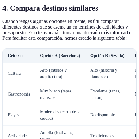
4. Compara destinos similares
Cuando tengas algunas opciones en mente, es útil comparar
diferentes destinos que se asemejan en términos de actividades y
presupuesto. Esto te ayudará a tomar una decisión más informada.
Para facilitar esta comparación, hemos creado la siguiente tabla:
Criterio
Opción A (Barcelona)
Opción B (Sevilla)
Op
Alto (museos y
Alto (historia y
Mo
Cultura
arquitectura)
flamenco)
lo
Muy bueno (tapas,
Excelente (tapas,
Gastronomía
Mu
mariscos)
jamón)
Moderadas (cerca de la
Playas
No disponible
Ex
ciudad)
Amplia (festivales,
Actividades
Tradicionales
Di