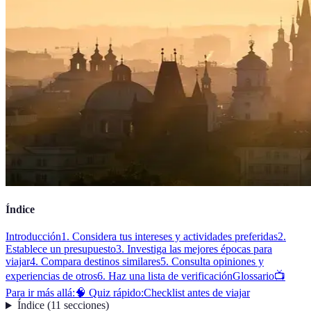
Índice
Introducción
1. Considera tus intereses y actividades preferidas
2.
Establece un presupuesto
3. Investiga las mejores épocas para
viajar
4. Compara destinos similares
5. Consulta opiniones y
experiencias de otros
6. Haz una lista de verificación
Glossario
📺
Para ir más allá:
🧠 Quiz rápido:
Checklist antes de viajar
Índice
(
11
secciones
)