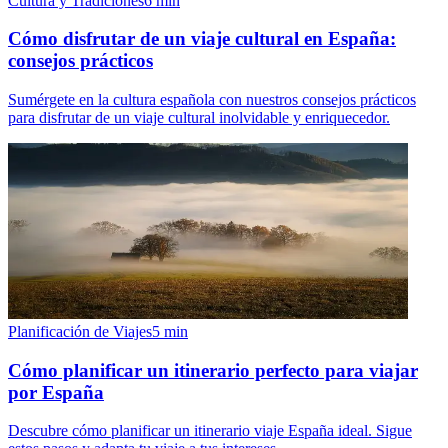
Cultura y Tradiciones
6
min
Cómo disfrutar de un viaje cultural en España:
consejos prácticos
Sumérgete en la cultura española con nuestros consejos prácticos
para disfrutar de un viaje cultural inolvidable y enriquecedor.
Planificación de Viajes
5
min
Cómo planificar un itinerario perfecto para viajar
por España
Descubre cómo planificar un itinerario viaje España ideal. Sigue