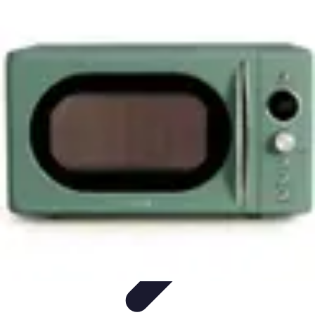
Viajar por España
Consejos de Viaje
Cultura y Tradiciones
Destinos
Ocultos
Planificación de Viajes
Transporte
Viajar por España