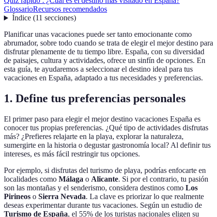
Quiz rápido : ¿Cuál es el destino más visitado en España?
Glossario
Recursos recomendados
Índice
(
11
secciones
)
Planificar unas vacaciones puede ser tanto emocionante como
abrumador, sobre todo cuando se trata de elegir el mejor destino para
disfrutar plenamente de tu tiempo libre. España, con su diversidad
de paisajes, cultura y actividades, ofrece un sinfín de opciones. En
esta guía, te ayudaremos a seleccionar el destino ideal para tus
vacaciones en España, adaptado a tus necesidades y preferencias.
1. Define tus preferencias personales
El primer paso para elegir el mejor destino vacaciones España es
conocer tus propias preferencias. ¿Qué tipo de actividades disfrutas
más? ¿Prefieres relajarte en la playa, explorar la naturaleza,
sumergirte en la historia o degustar gastronomía local? Al definir tus
intereses, es más fácil restringir tus opciones.
Por ejemplo, si disfrutas del turismo de playa, podrías enfocarte en
localidades como
Málaga
o
Alicante
. Si por el contrario, tu pasión
son las montañas y el senderismo, considera destinos como
Los
Pirineos
o
Sierra Nevada
. La clave es priorizar lo que realmente
deseas experimentar durante tus vacaciones. Según un estudio de
Turismo de España
, el 55% de los turistas nacionales eligen su