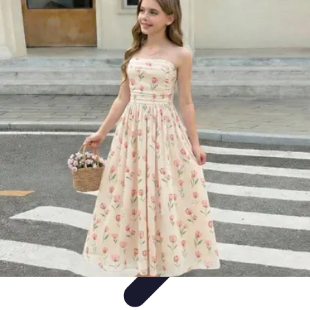
Viajar por España
Consejos de Viaje
Cultura y Tradiciones
Destinos
Ocultos
Planificación de Viajes
Transporte
Viajar por España