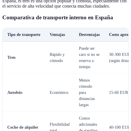
España, el tren es una opción popular y cómoda, especialmente con
el servicio de alta velocidad que conecta muchas ciudades.
Comparativa de transporte interno en España
Tipo de transporte
Ventajas
Desventajas
Costo apro
Puede ser
Rápido y
caro si no se
30-300 EUR
Tren
cómodo
reserva a
(según distan
tiempo
Menos
cómodo
Autobús
Económico
para
15-60 EUR
distancias
largas
Costos
Flexibilidad
adicionales
Coche de alquiler
40-100 EUR/
total
de gasolina