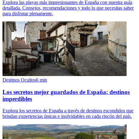
Explora las playas más impresionantes de España con nuestra guía
detallada. Consejos, recomendaciones y todo lo que necesitas saber
para disfrutar plenamente.
Destinos Ocultos
6
min
Los secretos mejor guardados de España: destinos
imperdibles
Explora los secretos de España a través de destinos escondidos que
brindan experiencias únicas e inolvidables en cada rincón del país.