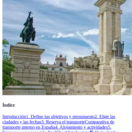
Índice
Introducción
1. Define tus objetivos y presupuesto
2. Elige las
ciudades y las fechas
3. Reserva el transporte
Comparativa de
transporte interno en España
4. Alojamiento y actividades
5.