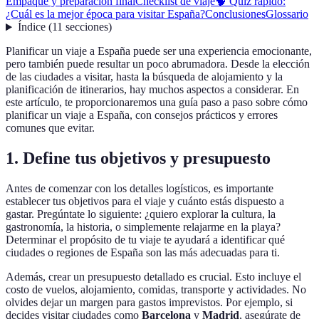
Empaque y preparación final
Checklist de viaje
🧠 Quiz rápido:
¿Cuál es la mejor época para visitar España?
Conclusiones
Glossario
Índice
(
11
secciones
)
Planificar un viaje a España puede ser una experiencia emocionante,
pero también puede resultar un poco abrumadora. Desde la elección
de las ciudades a visitar, hasta la búsqueda de alojamiento y la
planificación de itinerarios, hay muchos aspectos a considerar. En
este artículo, te proporcionaremos una guía paso a paso sobre cómo
planificar un viaje a España, con consejos prácticos y errores
comunes que evitar.
1. Define tus objetivos y presupuesto
Antes de comenzar con los detalles logísticos, es importante
establecer tus objetivos para el viaje y cuánto estás dispuesto a
gastar. Pregúntate lo siguiente: ¿quiero explorar la cultura, la
gastronomía, la historia, o simplemente relajarme en la playa?
Determinar el propósito de tu viaje te ayudará a identificar qué
ciudades o regiones de España son las más adecuadas para ti.
Además, crear un presupuesto detallado es crucial. Esto incluye el
costo de vuelos, alojamiento, comidas, transporte y actividades. No
olvides dejar un margen para gastos imprevistos. Por ejemplo, si
decides visitar ciudades como
Barcelona
y
Madrid
, asegúrate de