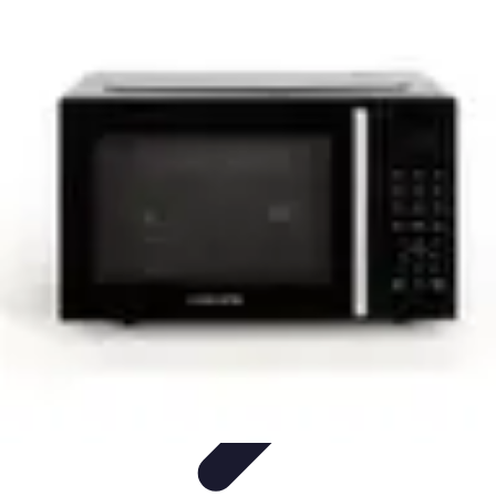
Viajar por España
Consejos de Viaje
Cultura y Tradiciones
Destinos
Ocultos
Planificación de Viajes
Transporte
Viajar por España