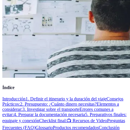
Índice
Introducción
1. Definir el itinerario y la duración del viaje
Consejos
Prácticos:
2. Presupuesto: ¿Cuánto dinero necesitas?
Elementos a
considerar:
3. Investigar sobre el transporte
Errores comunes a
evitar:
4. Preparar la documentación necesaria
5. Preparativos finales:
equipaje y conexión
Checklist final:
📺 Recursos de Video
Preguntas
Frecuentes (FAQ)
Glossario
Productos recomendados
Conclusión