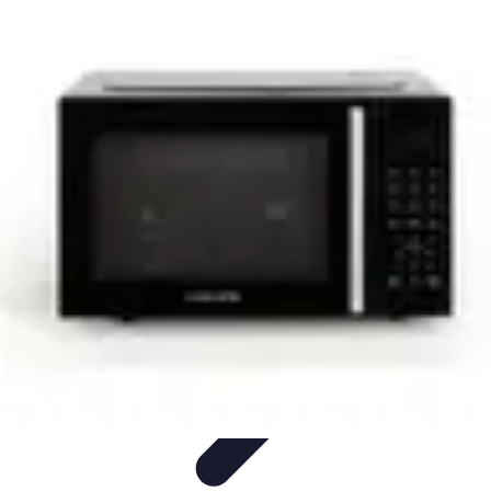
Viajar por España
Consejos de Viaje
Cultura y Tradiciones
Destinos
Ocultos
Planificación de Viajes
Transporte
Viajar por España