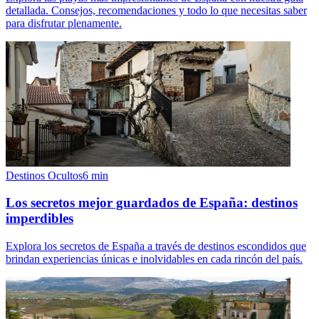
detallada. Consejos, recomendaciones y todo lo que necesitas saber
para disfrutar plenamente.
Destinos Ocultos
6
min
Los secretos mejor guardados de España: destinos
imperdibles
Explora los secretos de España a través de destinos escondidos que
brindan experiencias únicas e inolvidables en cada rincón del país.