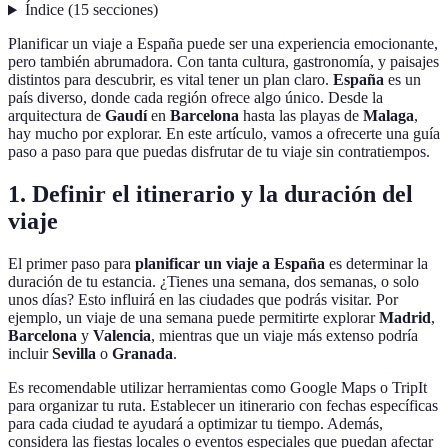
Índice
(
15
secciones
)
Planificar un viaje a España puede ser una experiencia emocionante,
pero también abrumadora. Con tanta cultura, gastronomía, y paisajes
distintos para descubrir, es vital tener un plan claro.
España
es un
país diverso, donde cada región ofrece algo único. Desde la
arquitectura de
Gaudí
en
Barcelona
hasta las playas de
Malaga
,
hay mucho por explorar. En este artículo, vamos a ofrecerte una guía
paso a paso para que puedas disfrutar de tu viaje sin contratiempos.
1. Definir el itinerario y la duración del
viaje
El primer paso para
planificar un viaje a España
es determinar la
duración de tu estancia. ¿Tienes una semana, dos semanas, o solo
unos días? Esto influirá en las ciudades que podrás visitar. Por
ejemplo, un viaje de una semana puede permitirte explorar
Madrid
,
Barcelona
y
Valencia
, mientras que un viaje más extenso podría
incluir
Sevilla
o
Granada
.
Es recomendable utilizar herramientas como Google Maps o TripIt
para organizar tu ruta. Establecer un itinerario con fechas específicas
para cada ciudad te ayudará a optimizar tu tiempo. Además,
considera las fiestas locales o eventos especiales que puedan afectar