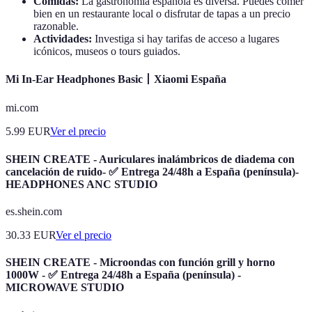
Comidas:
La gastronomía española es diversa. Puedes comer
bien en un restaurante local o disfrutar de tapas a un precio
razonable.
Actividades:
Investiga si hay tarifas de acceso a lugares
icónicos, museos o tours guiados.
Mi In-Ear Headphones Basic丨Xiaomi España
mi.com
5.99
EUR
Ver el precio
SHEIN CREATE - Auriculares inalámbricos de diadema con
cancelación de ruido- ✅ Entrega 24/48h a España (península)-
HEADPHONES ANC STUDIO
es.shein.com
30.33
EUR
Ver el precio
SHEIN CREATE - Microondas con función grill y horno
1000W - ✅ Entrega 24/48h a España (península) -
MICROWAVE STUDIO