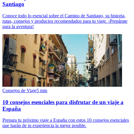
Santiago
Conoce todo lo esencial sobre el Camino de Santiago, su historia,
rutas, consejos y productos recomendados para tu viaje. ¡Prepárate
para la aventura!
Consejos de Viaje
5
min
10 consejos esenciales para disfrutar de un viaje a
España
Prepara tu próximo viaje a España con estos 10 consejos esenciales
que harán de tu experiencia la mejor posible.