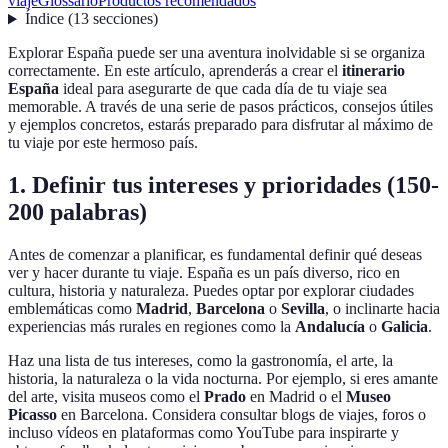
viaje
Glossario
Productos recomendados
Índice
(
13
secciones
)
Explorar España puede ser una aventura inolvidable si se organiza
correctamente. En este artículo, aprenderás a crear el
itinerario
España
ideal para asegurarte de que cada día de tu viaje sea
memorable. A través de una serie de pasos prácticos, consejos útiles
y ejemplos concretos, estarás preparado para disfrutar al máximo de
tu viaje por este hermoso país.
1. Definir tus intereses y prioridades (150-
200 palabras)
Antes de comenzar a planificar, es fundamental definir qué deseas
ver y hacer durante tu viaje. España es un país diverso, rico en
cultura, historia y naturaleza. Puedes optar por explorar ciudades
emblemáticas como
Madrid
,
Barcelona
o
Sevilla
, o inclinarte hacia
experiencias más rurales en regiones como la
Andalucía
o
Galicia
.
Haz una lista de tus intereses, como la gastronomía, el arte, la
historia, la naturaleza o la vida nocturna. Por ejemplo, si eres amante
del arte, visita museos como el
Prado
en Madrid o el
Museo
Picasso
en Barcelona. Considera consultar blogs de viajes, foros o
incluso vídeos en plataformas como YouTube para inspirarte y