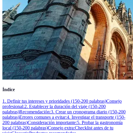
Índice
1. Definir tus intereses y prioridades (150-200 palabras)
Consejo
profesional:
2. Establecer la duración del viaje (150-200
palabras)
Recomendación:
3. Crear un cronograma diario (150-200
palabras)
Errores comunes a evitar:
4. Investigar el transporte (150-
200 palabras)
Consideración importante:
5. Probar la gastronomía
local (150-200 palabras)
Consejo extra:
Checklist antes de tu