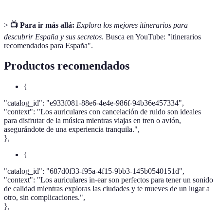
>
📺 Para ir más allá:
Explora los mejores itinerarios para
descubrir España y sus secretos
. Busca en YouTube: "itinerarios
recomendados para España".
Productos recomendados
{
"catalog_id": "e933f081-88e6-4e4e-986f-94b36e457334",
"context": "Los auriculares con cancelación de ruido son ideales
para disfrutar de la música mientras viajas en tren o avión,
asegurándote de una experiencia tranquila.",
},
{
"catalog_id": "687d0f33-f95a-4f15-9bb3-145b0540151d",
"context": "Los auriculares in-ear son perfectos para tener un sonido
de calidad mientras exploras las ciudades y te mueves de un lugar a
otro, sin complicaciones.",
},