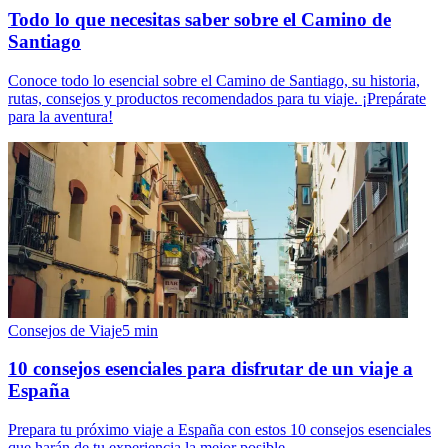
Todo lo que necesitas saber sobre el Camino de
Santiago
Conoce todo lo esencial sobre el Camino de Santiago, su historia,
rutas, consejos y productos recomendados para tu viaje. ¡Prepárate
para la aventura!
Consejos de Viaje
5
min
10 consejos esenciales para disfrutar de un viaje a
España
Prepara tu próximo viaje a España con estos 10 consejos esenciales
que harán de tu experiencia la mejor posible.