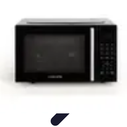
Viajar por España
Consejos de Viaje
Cultura y Tradiciones
Destinos
Ocultos
Planificación de Viajes
Transporte
Viajar por España