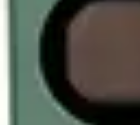
Viajar por España
Consejos de Viaje
Cultura y Tradiciones
Destinos Ocultos
Planificación
Viajar por España