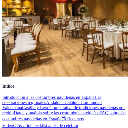
Índice
Introducción a las costumbres navideñas en España
Las
celebraciones regionales
Andalucía
Cataluña
Comunidad
Valenciana
Castilla y León
Comparativa de tradiciones navideñas por
región
Datos y análisis sobre las costumbres navideñas
FAQ sobre las
costumbres navideñas en España
📺 Recursos
Video
Glossario
Checklist antes de celebrar