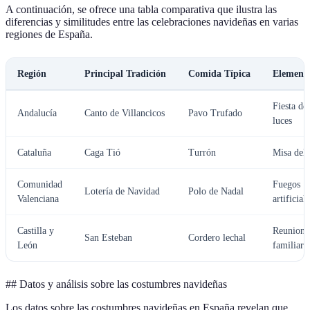
A continuación, se ofrece una tabla comparativa que ilustra las
diferencias y similitudes entre las celebraciones navideñas en varias
regiones de España.
Región
Principal Tradición
Comida Típica
Element
Fiesta de 
Andalucía
Canto de Villancicos
Pavo Trufado
luces
Cataluña
Caga Tió
Turrón
Misa del 
Comunidad
Fuegos
Lotería de Navidad
Polo de Nadal
Valenciana
artificial
Castilla y
Reunione
San Esteban
Cordero lechal
León
familiare
## Datos y análisis sobre las costumbres navideñas
Los datos sobre las costumbres navideñas en España revelan que,