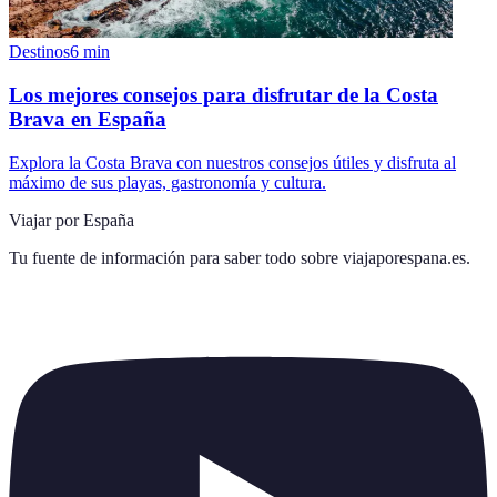
Destinos
6
min
Los mejores consejos para disfrutar de la Costa
Brava en España
Explora la Costa Brava con nuestros consejos útiles y disfruta al
máximo de sus playas, gastronomía y cultura.
Viajar por España
Tu fuente de información para saber todo sobre
viajaporespana.es
.