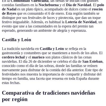
En la
Comunidad Valenciana
, las fiestas se inician con grandes
comidas familiares en la
Nochebuena
y el
Día de Navidad
. El
polo
de Nadal
es un plato típico, acompañado de dulces como el
roscón
de Reyes
que es consumido el 6 de enero. Esta región también se
distingue por sus festivales de luces y pirotecnia, que dan un toque
festivo inigualable. Además, es habitual la
Lotería de Navidad
, un
evento que une a las comunidades en la espera del premio tan
esperado, generando un ambiente de alegría y esperanza.
Castilla y León
La tradición navideña en
Castilla y León
se refleja en la
gastronomía y costumbres que se mantienen a través de los años. El
cordero lechal
y el
marisco
son platos clásicos de las cenas
navideñas. El día 26 de diciembre se celebra el día de
San Esteban
,
conocido como el día de las sobras, donde las familias se reúnen
nuevamente para disfrutar de la comida del día anterior. Este tipo de
festividades nos muestra la importancia de compartir y disfrutar del
tiempo en familia, una faceta que resuena en toda España durante
estas fechas.
Comparativa de tradiciones navideñas
por región