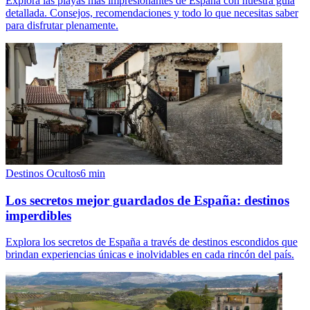
Explora las playas más impresionantes de España con nuestra guía
detallada. Consejos, recomendaciones y todo lo que necesitas saber
para disfrutar plenamente.
Destinos Ocultos
6
min
Los secretos mejor guardados de España: destinos
imperdibles
Explora los secretos de España a través de destinos escondidos que
brindan experiencias únicas e inolvidables en cada rincón del país.