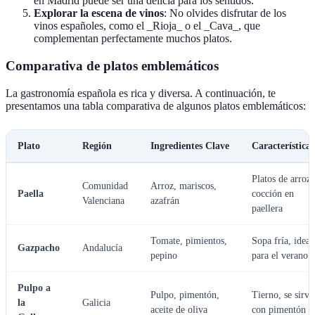
en Madrid puede ser una delicia para los sentidos.
Explorar la escena de vinos
: No olvides disfrutar de los
vinos españoles, como el _Rioja_ o el _Cava_, que
complementan perfectamente muchos platos.
Comparativa de platos emblemáticos
La gastronomía española es rica y diversa. A continuación, te
presentamos una tabla comparativa de algunos platos emblemáticos:
Plato
Región
Ingredientes Clave
Características
Platos de arroz,
Comunidad
Arroz, mariscos,
Paella
cocción en
Valenciana
azafrán
paellera
Tomate, pimientos,
Sopa fría, ideal
Gazpacho
Andalucía
pepino
para el verano
Pulpo a
Pulpo, pimentón,
Tierno, se sirve
la
Galicia
aceite de oliva
con pimentón