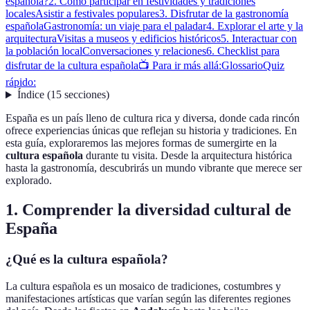
española?
2. Cómo participar en festividades y tradiciones
locales
Asistir a festivales populares
3. Disfrutar de la gastronomía
española
Gastronomía: un viaje para el paladar
4. Explorar el arte y la
arquitectura
Visitas a museos y edificios históricos
5. Interactuar con
la población local
Conversaciones y relaciones
6. Checklist para
disfrutar de la cultura española
📺 Para ir más allá:
Glossario
Quiz
rápido:
Índice
(
15
secciones
)
España es un país lleno de cultura rica y diversa, donde cada rincón
ofrece experiencias únicas que reflejan su historia y tradiciones. En
esta guía, exploraremos las mejores formas de sumergirte en la
cultura española
durante tu visita. Desde la arquitectura histórica
hasta la gastronomía, descubrirás un mundo vibrante que merece ser
explorado.
1. Comprender la diversidad cultural de
España
¿Qué es la cultura española?
La cultura española es un mosaico de tradiciones, costumbres y
manifestaciones artísticas que varían según las diferentes regiones