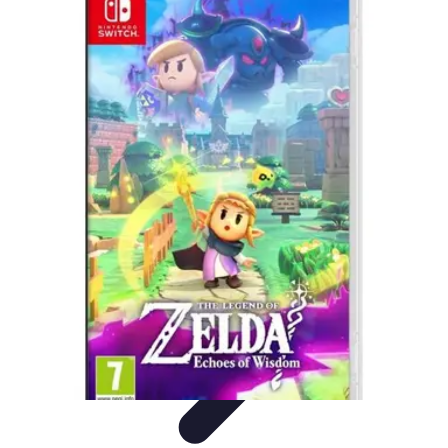
Viajar por España
Turismo Sostenible
Planificación del viaje
Cultura y
Tradiciones
Consejos de Viaje
Destinos Ocultos
Viajar por España