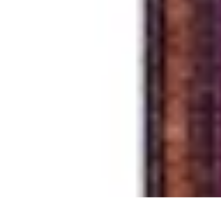
Viajar por España
Consejos de Viaje
Cultura y Tradiciones
Destinos Ocultos
Planificación
Viajar por España