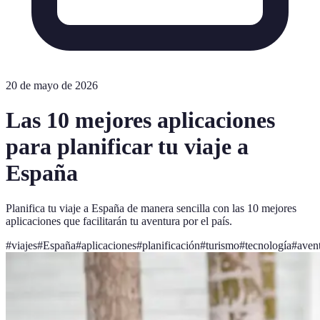
20 de mayo de 2026
Las 10 mejores aplicaciones
para planificar tu viaje a
España
Planifica tu viaje a España de manera sencilla con las 10 mejores
aplicaciones que facilitarán tu aventura por el país.
#
viajes
#
España
#
aplicaciones
#
planificación
#
turismo
#
tecnología
#
aven