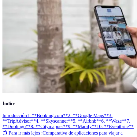
Índice
Introducción
1. **Booking.com**
2. **Google Maps**
3.
**TripAdvisor**
4. **Skyscanner**
5. **Airbnb**
6. **Waze**
7.
**Duolingo**
8. **Citymapper**
9. **Mapify**
10. **Eventbrite**
📺 Para ir más lejos :
Comparativa de aplicaciones para viajar a