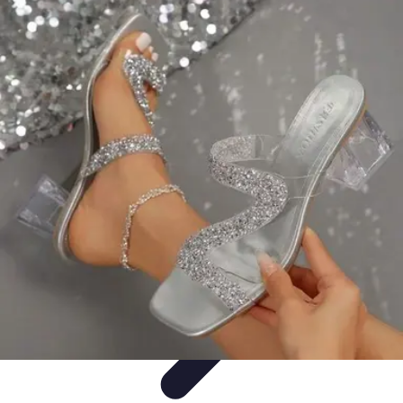
Viajar por España
Consejos de Viaje
Cultura y Tradiciones
Destinos
Ocultos
Planificación de Viajes
Transporte
Viajar por España