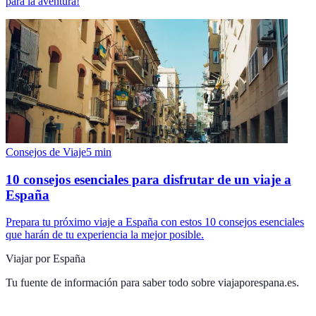
para la aventura!
Consejos de Viaje
5
min
10 consejos esenciales para disfrutar de un viaje a
España
Prepara tu próximo viaje a España con estos 10 consejos esenciales
que harán de tu experiencia la mejor posible.
Viajar por España
Tu fuente de información para saber todo sobre
viajaporespana.es
.