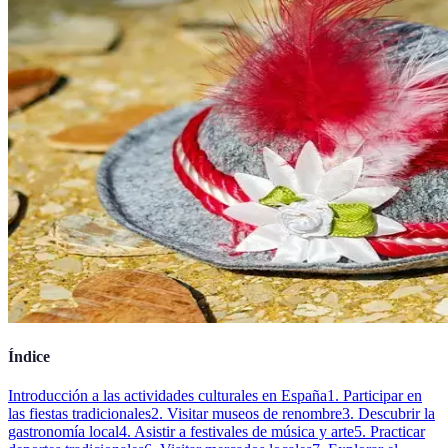
Índice
Introducción a las actividades culturales en España
1. Participar en
las fiestas tradicionales
2. Visitar museos de renombre
3. Descubrir la
gastronomía local
4. Asistir a festivales de música y arte
5. Practicar