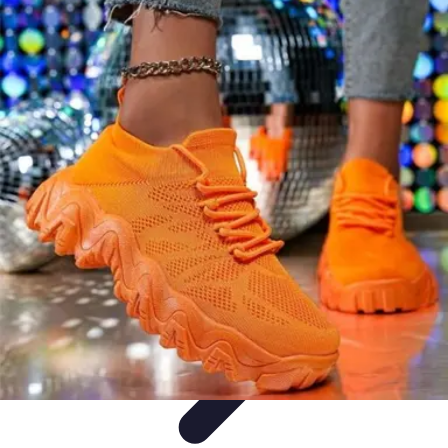
Viajar por España
Consejos de Viaje
Cultura y Tradiciones
Destinos
Ocultos
Planificación de Viajes
Transporte
Viajar por España