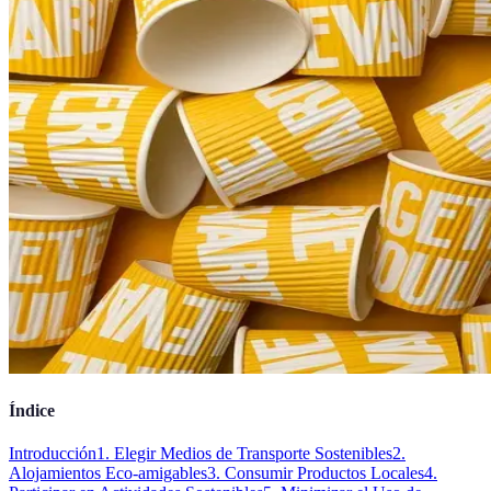
Índice
Introducción
1. Elegir Medios de Transporte Sostenibles
2.
Alojamientos Eco-amigables
3. Consumir Productos Locales
4.