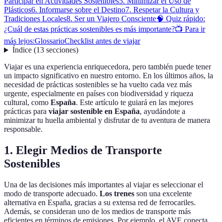
Participar en Actividades Sostenibles
5. Minimizar el Uso de
Plásticos
6. Informarse sobre el Destino
7. Respetar la Cultura y
Tradiciones Locales
8. Ser un Viajero Consciente
🧠 Quiz rápido:
¿Cuál de estas prácticas sostenibles es más importante?
📺 Para ir
más lejos:
Glossario
Checklist antes de viajar
Índice
(
13
secciones
)
Viajar es una experiencia enriquecedora, pero también puede tener
un impacto significativo en nuestro entorno. En los últimos años, la
necesidad de prácticas sostenibles se ha vuelto cada vez más
urgente, especialmente en países con biodiversidad y riqueza
cultural, como
España
. Este artículo te guiará en las mejores
prácticas para
viajar sostenible en España
, ayudándote a
minimizar tu huella ambiental y disfrutar de tu aventura de manera
responsable.
1. Elegir Medios de Transporte
Sostenibles
Una de las decisiones más importantes al viajar es seleccionar el
modo de transporte adecuado.
Los trenes
son una excelente
alternativa en España, gracias a su extensa red de ferrocariles.
Además, se consideran uno de los medios de transporte más
eficientes en términos de emisiones. Por ejemplo, el AVE conecta