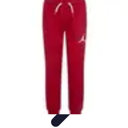
Viajar por España
Consejos de Viaje
Cultura y Tradiciones
Destinos
Ocultos
Planificación de Viajes
Transporte
Viajar por España