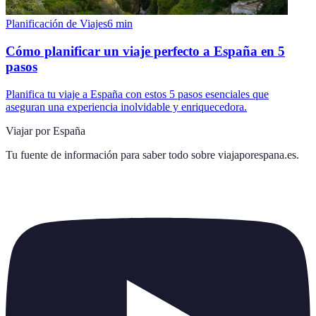
Planificación de Viajes
6
min
Cómo planificar un viaje perfecto a España en 5
pasos
Planifica tu viaje a España con estos 5 pasos esenciales que
aseguran una experiencia inolvidable y enriquecedora.
Viajar por España
Tu fuente de información para saber todo sobre
viajaporespana.es
.