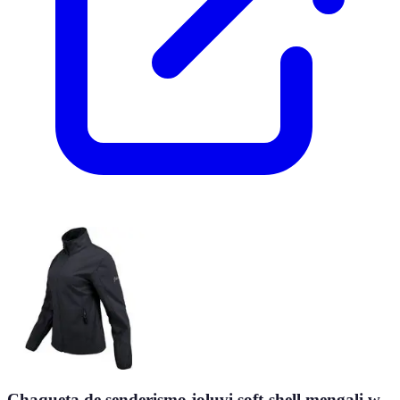
Chaqueta de senderismo joluvi soft-shell mengali w