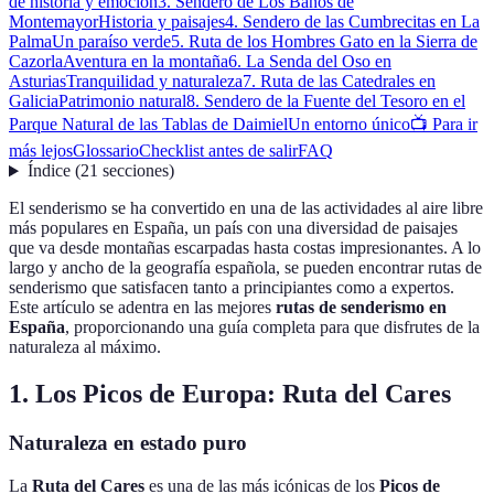
de historia y emoción
3. Sendero de Los Baños de
Montemayor
Historia y paisajes
4. Sendero de las Cumbrecitas en La
Palma
Un paraíso verde
5. Ruta de los Hombres Gato en la Sierra de
Cazorla
Aventura en la montaña
6. La Senda del Oso en
Asturias
Tranquilidad y naturaleza
7. Ruta de las Catedrales en
Galicia
Patrimonio natural
8. Sendero de la Fuente del Tesoro en el
Parque Natural de las Tablas de Daimiel
Un entorno único
📺 Para ir
más lejos
Glossario
Checklist antes de salir
FAQ
Índice
(
21
secciones
)
El senderismo se ha convertido en una de las actividades al aire libre
más populares en España, un país con una diversidad de paisajes
que va desde montañas escarpadas hasta costas impresionantes. A lo
largo y ancho de la geografía española, se pueden encontrar rutas de
senderismo que satisfacen tanto a principiantes como a expertos.
Este artículo se adentra en las mejores
rutas de senderismo en
España
, proporcionando una guía completa para que disfrutes de la
naturaleza al máximo.
1. Los Picos de Europa: Ruta del Cares
Naturaleza en estado puro
La
Ruta del Cares
es una de las más icónicas de los
Picos de