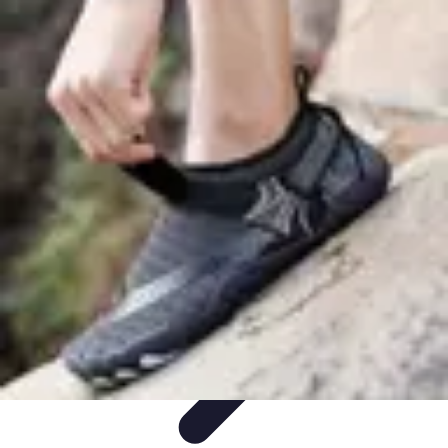
Viajar por España
Consejos de Viaje
Cultura y Tradiciones
Destinos
Ocultos
Planificación de Viajes
Transporte
Viajar por España