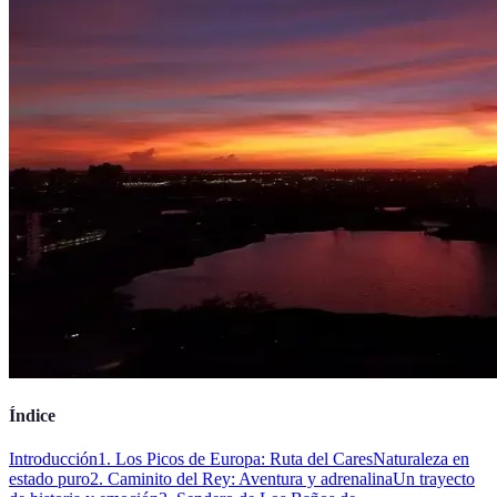
Índice
Introducción
1. Los Picos de Europa: Ruta del Cares
Naturaleza en
estado puro
2. Caminito del Rey: Aventura y adrenalina
Un trayecto