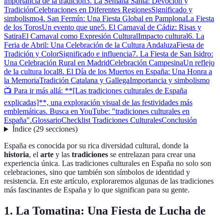
importancia de la tradición
3. La Semana Santa: Devoción y
Tradición
Celebraciones en Diferentes Regiones
Significado y
simbolismo
4. San Fermín: Una Fiesta Global en Pamplona
La Fiesta
de los Toros
Un evento que une
5. El Carnaval de Cádiz: Risas y
Satira
El Carnaval como Expresión Cultural
Impacto cultural
6. La
Feria de Abril: Una Celebración de la Cultura Andaluza
Fiesta de
Tradición y Color
Significado e influencia
7. La Fiesta de San Isidro:
Una Celebración Rural en Madrid
Celebración Campesina
Un reflejo
de la cultura local
8. El Día de los Muertos en España: Una Honra a
la Memoria
Tradición Catalana y Gallega
Importancia y simbolismo
📺 Para ir más allá: **[Las tradiciones culturales de España
explicadas]**, una exploración visual de las festividades más
emblemáticas. Busca en YouTube: "tradiciones culturales en
España".
Glossario
Checklist Tradiciones Culturales
Conclusión
Índice
(
29
secciones
)
España es conocida por su rica diversidad cultural, donde la
historia
, el
arte
y las
tradiciones
se entrelazan para crear una
experiencia única. Las tradiciones culturales en España no solo son
celebraciones, sino que también son símbolos de identidad y
resistencia. En este artículo, exploraremos algunas de las tradiciones
más fascinantes de España y lo que significan para su gente.
1. La Tomatina: Una Fiesta de Lucha de