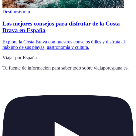
Destinos
6
min
Los mejores consejos para disfrutar de la Costa
Brava en España
Explora la Costa Brava con nuestros consejos útiles y disfruta al
máximo de sus playas, gastronomía y cultura.
Viajar por España
Tu fuente de información para saber todo sobre
viajaporespana.es
.