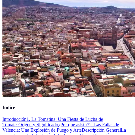
Índice
Introducción
1. La Tomatina: Una Fiesta de Lucha de
Tomates
Origen y Significado
¿Por qué asistir?
2. Las Fallas de
Valencia: Una Explosión de Fuego y Arte
Descripción General
La