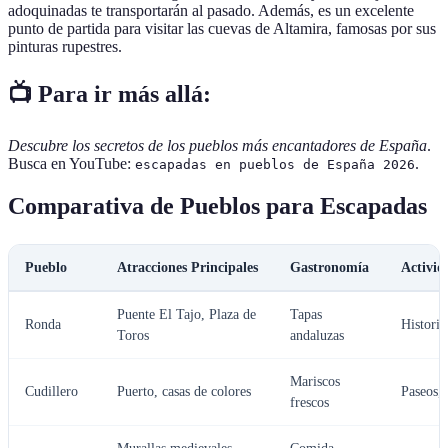
adoquinadas te transportarán al pasado. Además, es un excelente
punto de partida para visitar las cuevas de Altamira, famosas por sus
pinturas rupestres.
📺 Para ir más allá:
Descubre los secretos de los pueblos más encantadores de España
.
Busca en YouTube:
.
escapadas en pueblos de España 2026
Comparativa de Pueblos para Escapadas
Pueblo
Atracciones Principales
Gastronomía
Activid
Puente El Tajo, Plaza de
Tapas
Ronda
Historia
Toros
andaluzas
Mariscos
Cudillero
Puerto, casas de colores
Paseos,
frescos