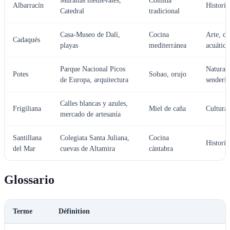
Murallas medievales,
Comida
Albarracín
Historia
Catedral
tradicional
Casa-Museo de Dalí,
Cocina
Arte, de
Cadaqués
playas
mediterránea
acuático
Parque Nacional Picos
Naturale
Potes
Sobao, orujo
de Europa, arquitectura
senderi
Calles blancas y azules,
Frigiliana
Miel de caña
Cultura,
mercado de artesanía
Santillana
Colegiata Santa Juliana,
Cocina
Historia
del Mar
cuevas de Altamira
cántabra
Glossario
Terme
Définition