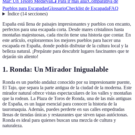
Mar: Un Tesoro Medieval
📺 Para ir más allá:
Comparativa de
Pueblos para Escapadas
Glossario
Checklist de Escapada
FAQ
Índice
(
14
secciones
)
España está llena de paisajes impresionantes y pueblos con encanto,
perfectos para una escapada corta. Desde mares cristalinos hasta
montañas majestuosas, cada rincón tiene una historia que contar. En
este artículo, exploraremos los mejores pueblos para hacer una
escapada en España, donde podrás disfrutar de la cultura local y la
belleza natural. ¡Prepárate para descubrir lugares fascinantes que te
dejarán sin aliento!
1. Ronda: Un Mirador Inigualable
Ronda es un pueblo andaluz conocido por su impresionante puente,
El Tajo, que separa la parte antigua de la ciudad de la moderna. Este
mirador natural ofrece vistas espectaculares de los valles y montañas
que la rodean. La Plaza de Toros de Ronda, una de las más antiguas
de España, es un lugar esencial para conocer la historia de la
tauromaquia. Además, puedes perderte en sus calles empedradas
llenas de tiendas únicas y restaurantes que sirven tapas autóctonas.
Ronda es ideal para quienes buscan una mezcla de cultura y
naturaleza.