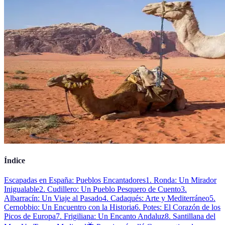
Índice
Escapadas en España: Pueblos Encantadores
1. Ronda: Un Mirador
Inigualable
2. Cudillero: Un Pueblo Pesquero de Cuento
3.
Albarracín: Un Viaje al Pasado
4. Cadaqués: Arte y Mediterráneo
5.
Cernobbio: Un Encuentro con la Historia
6. Potes: El Corazón de los
Picos de Europa
7. Frigiliana: Un Encanto Andaluz
8. Santillana del