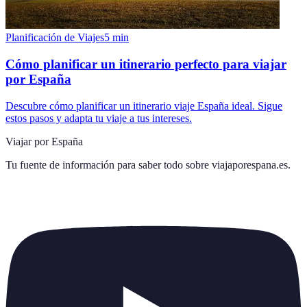
Planificación de Viajes
5
min
Cómo planificar un itinerario perfecto para viajar
por España
Descubre cómo planificar un itinerario viaje España ideal. Sigue
estos pasos y adapta tu viaje a tus intereses.
Viajar por España
Tu fuente de información para saber todo sobre
viajaporespana.es
.