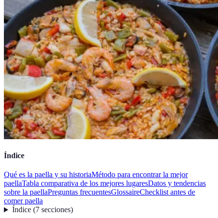
Índice
Qué es la paella y su historia
Método para encontrar la mejor
paella
Tabla comparativa de los mejores lugares
Datos y tendencias
sobre la paella
Preguntas frecuentes
Glossaire
Checklist antes de
comer paella
Índice
(
7
secciones
)