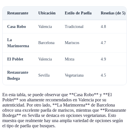
Restaurante
Ubicación
Estilo de Paella
Reseñas (de 5)
Casa Robo
Valencia
Tradicional
4.8
La
Barcelona
Mariscos
4.7
Marimorena
El Poblet
Valencia
Mixta
4.9
Restaurante
Sevilla
Vegetariana
4.5
Bodega
En esta tabla, se puede observar que **Casa Robo** y **El
Poblet** son altamente recomendados en Valencia por su
autenticidad. Por otro lado, **La Marimorena** de Barcelona
ofrece una excelente paella de mariscos, mientras que **Restaurante
Bodega** en Sevilla se destaca en opciones vegetarianas. Esto
muestra que realmente hay una amplia variedad de opciones según
el tipo de paella que busques.