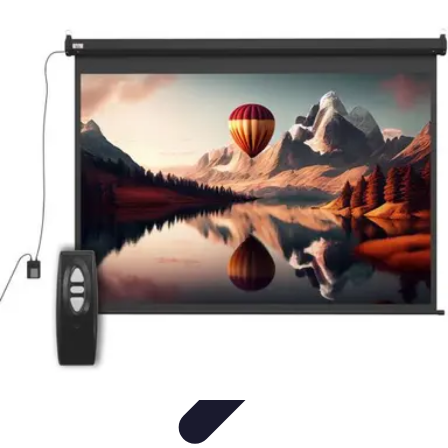
Viajar por España
Consejos de Viaje
Cultura y Tradiciones
Destinos
Ocultos
Planificación de Viajes
Transporte
Viajar por España