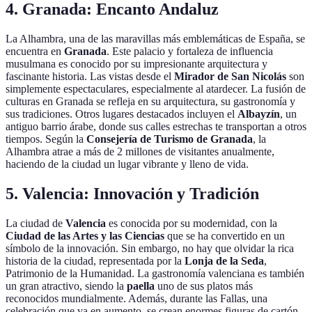
4. Granada: Encanto Andaluz
La Alhambra, una de las maravillas más emblemáticas de España, se
encuentra en
Granada
. Este palacio y fortaleza de influencia
musulmana es conocido por su impresionante arquitectura y
fascinante historia. Las vistas desde el
Mirador de San Nicolás
son
simplemente espectaculares, especialmente al atardecer. La fusión de
culturas en Granada se refleja en su arquitectura, su gastronomía y
sus tradiciones. Otros lugares destacados incluyen el
Albayzín
, un
antiguo barrio árabe, donde sus calles estrechas te transportan a otros
tiempos. Según la
Consejería de Turismo de Granada
, la
Alhambra atrae a más de 2 millones de visitantes anualmente,
haciendo de la ciudad un lugar vibrante y lleno de vida.
5. Valencia: Innovación y Tradición
La ciudad de
Valencia
es conocida por su modernidad, con la
Ciudad de las Artes y las Ciencias
que se ha convertido en un
símbolo de la innovación. Sin embargo, no hay que olvidar la rica
historia de la ciudad, representada por la
Lonja de la Seda
,
Patrimonio de la Humanidad. La gastronomía valenciana es también
un gran atractivo, siendo la
paella
uno de sus platos más
reconocidos mundialmente. Además, durante las Fallas, una
celebración que va en aumento, se crean enormes figuras de cartón