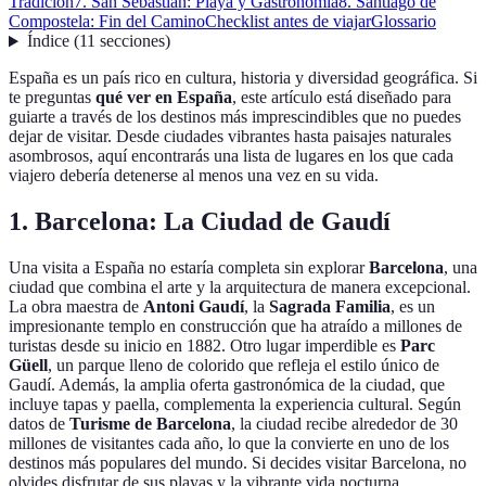
Tradición
7. San Sebastián: Playa y Gastronomía
8. Santiago de
Compostela: Fin del Camino
Checklist antes de viajar
Glossario
Índice
(
11
secciones
)
España es un país rico en cultura, historia y diversidad geográfica. Si
te preguntas
qué ver en España
, este artículo está diseñado para
guiarte a través de los destinos más imprescindibles que no puedes
dejar de visitar. Desde ciudades vibrantes hasta paisajes naturales
asombrosos, aquí encontrarás una lista de lugares en los que cada
viajero debería detenerse al menos una vez en su vida.
1. Barcelona: La Ciudad de Gaudí
Una visita a España no estaría completa sin explorar
Barcelona
, una
ciudad que combina el arte y la arquitectura de manera excepcional.
La obra maestra de
Antoni Gaudí
, la
Sagrada Familia
, es un
impresionante templo en construcción que ha atraído a millones de
turistas desde su inicio en 1882. Otro lugar imperdible es
Parc
Güell
, un parque lleno de colorido que refleja el estilo único de
Gaudí. Además, la amplia oferta gastronómica de la ciudad, que
incluye tapas y paella, complementa la experiencia cultural. Según
datos de
Turisme de Barcelona
, la ciudad recibe alrededor de 30
millones de visitantes cada año, lo que la convierte en uno de los
destinos más populares del mundo. Si decides visitar Barcelona, no
olvides disfrutar de sus playas y la vibrante vida nocturna.