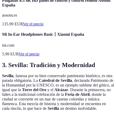
Pulgadas 4:3 4K HD panel de control y control remoto Aosom
España
aosom.es
135.99
EUR
Ver el precio
Mi In-Ear Headphones Basic丨Xiaomi España
mi.com
5.99
EUR
Ver el precio
3. Sevilla: Tradición y Modernidad
Sevilla
, famosa por su bien conservado patrimonio histórico, es otra
parada obligatoria. La
Catedral de Sevilla
, declarada Patrimonio de
la Humanidad por la UNESCO, es un ejemplo sublime del gótico, al
igual que la
Torre del Oro
y el
Alcázar
. Durante la primavera, no
faltes a la tradicional celebración de la
Feria de Abril
, donde la
ciudad se convierte en un mar de casetas coloridas y música
flamenca. Esta mezcla de historia y modernidad se encuentra en
cada rincón, lo que hace de
Sevilla
un destino inolvidable.