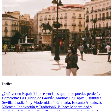
Índice
¿Qué ver en España? Los esenciales que no te puedes perder
1.
Barcelona: La Ciudad de Gaudí
2. Madrid: La Capital Cultural
3.
Sevilla: Tradición y Modernidad
4. Granada: Encanto Andaluz
5.
Valencia: Innovación y Tradición
6. Bilbao: Modernidad y