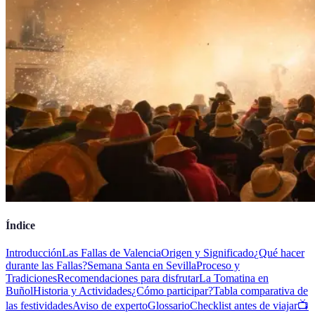
Índice
Introducción
Las Fallas de Valencia
Origen y Significado
¿Qué hacer
durante las Fallas?
Semana Santa en Sevilla
Proceso y
Tradiciones
Recomendaciones para disfrutar
La Tomatina en
Buñol
Historia y Actividades
¿Cómo participar?
Tabla comparativa de
las festividades
Aviso de experto
Glossario
Checklist antes de viajar
📺