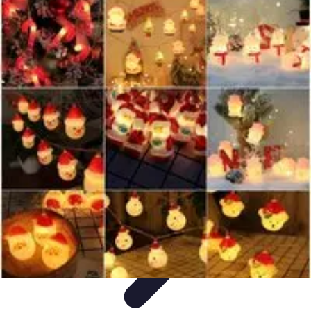
Viajar por España
Consejos de Viaje
Cultura y Tradiciones
Destinos
Ocultos
Planificación de Viajes
Transporte
Viajar por España