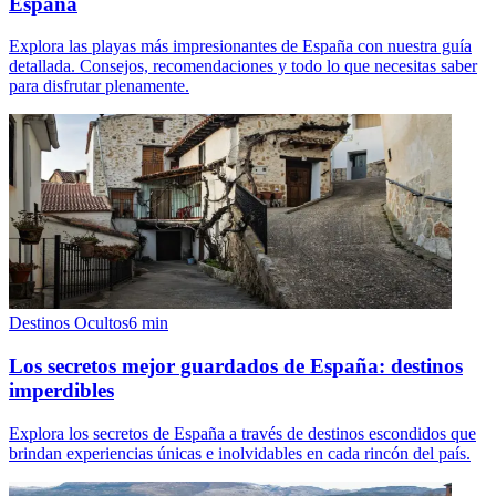
España
Explora las playas más impresionantes de España con nuestra guía
detallada. Consejos, recomendaciones y todo lo que necesitas saber
para disfrutar plenamente.
Destinos Ocultos
6
min
Los secretos mejor guardados de España: destinos
imperdibles
Explora los secretos de España a través de destinos escondidos que
brindan experiencias únicas e inolvidables en cada rincón del país.