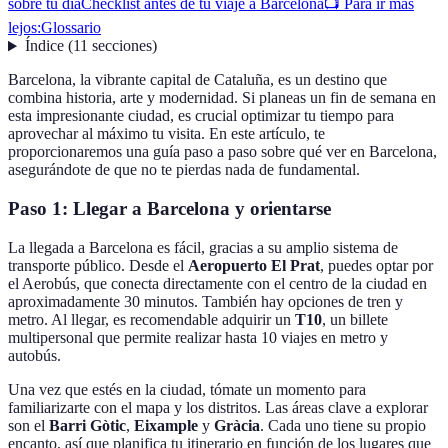
sobre tu día
Checklist antes de tu viaje a Barcelona
📺 Para ir más
lejos:
Glossario
Índice
(
11
secciones
)
Barcelona, la vibrante capital de Cataluña, es un destino que
combina historia, arte y modernidad. Si planeas un fin de semana en
esta impresionante ciudad, es crucial optimizar tu tiempo para
aprovechar al máximo tu visita. En este artículo, te
proporcionaremos una guía paso a paso sobre qué ver en Barcelona,
asegurándote de que no te pierdas nada de fundamental.
Paso 1: Llegar a Barcelona y orientarse
La llegada a Barcelona es fácil, gracias a su amplio sistema de
transporte público. Desde el
Aeropuerto El Prat
, puedes optar por
el Aerobús, que conecta directamente con el centro de la ciudad en
aproximadamente 30 minutos. También hay opciones de tren y
metro. Al llegar, es recomendable adquirir un
T10
, un billete
multipersonal que permite realizar hasta 10 viajes en metro y
autobús.
Una vez que estés en la ciudad, tómate un momento para
familiarizarte con el mapa y los distritos. Las áreas clave a explorar
son el
Barri Gòtic
,
Eixample
y
Gràcia
. Cada uno tiene su propio
encanto, así que planifica tu itinerario en función de los lugares que