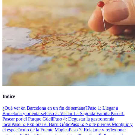
Índice
¿Qué ver en Barcelona en un fin de semana?
Paso 1: Llegar a
Barcelona y orientarse
Paso 2: Visitar La Sagrada Familia
Paso 3:
Pasear por el Parque Güell
Paso 4: Degustar la gastronomía
local
Paso 5: Explorar el Barri Gòtic
Paso 6: No te pierdas Montjuïc y
el espectáculo de la Fuente Mágica
Paso 7: Relajarte y reflexionar