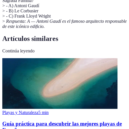
Sagrada Familia?
> - A) Antoni Gaudí
> - B) Le Corbusier
> - C) Frank Lloyd Wright
>
Respuesta: A — Antoni Gaudí es el famoso arquitecto responsable
de este icónico edificio.
Artículos similares
Continúa leyendo
Playas y Naturaleza
5
min
Guía práctica para descubrir las mejores playas de