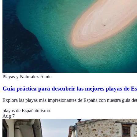
Playas y Naturaleza
5
min
Guía práctica para descubrir las mejores playas de E
Explora las playas más impresionantes de España con nuestra guía det
playas de España
turismo
Aug 7