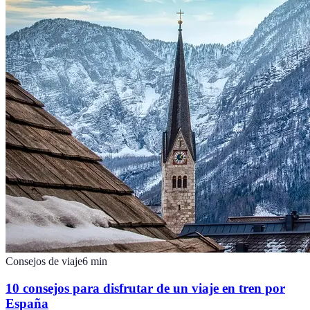
Consejos de viaje
6
min
10 consejos para disfrutar de un viaje en tren por
España