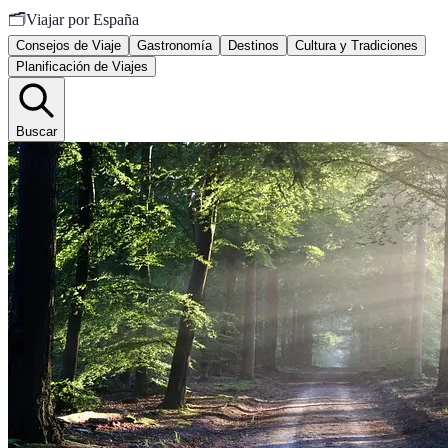
🗂️
Viajar por España
Consejos de Viaje
Gastronomía
Destinos
Cultura y Tradiciones
Planificación de Viajes
Buscar