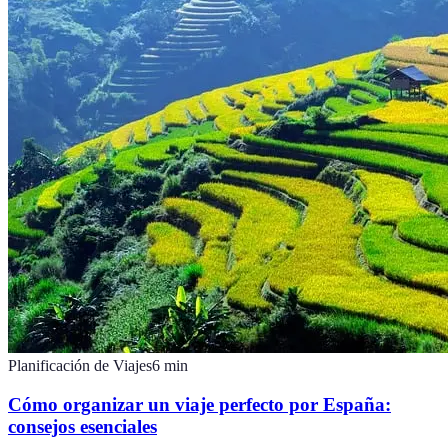
Planificación de Viajes
6
min
Cómo organizar un viaje perfecto por España:
consejos esenciales