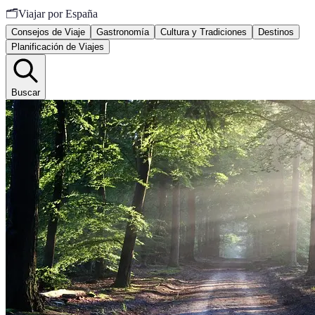
🗂️
Viajar por España
Consejos de Viaje
Gastronomía
Cultura y Tradiciones
Destinos
Planificación de Viajes
Buscar