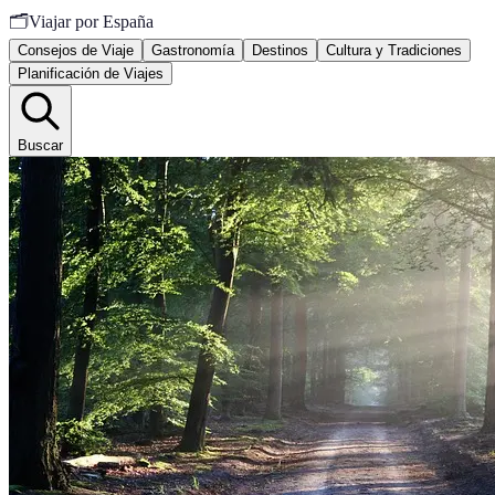
🗂️
Viajar por España
Consejos de Viaje
Gastronomía
Destinos
Cultura y Tradiciones
Planificación de Viajes
Buscar