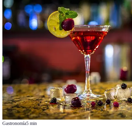
Gastronomía
5
min