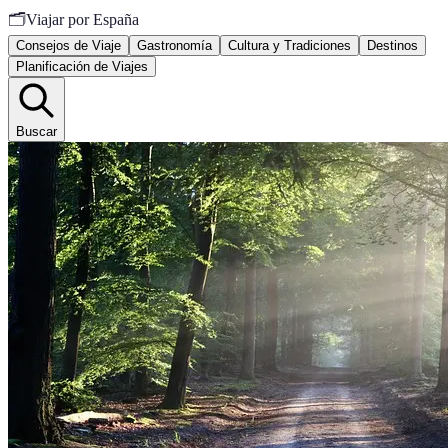
🗂️
Viajar por España
Consejos de Viaje
Gastronomía
Cultura y Tradiciones
Destinos
Planificación de Viajes
Buscar